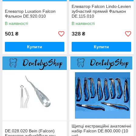
Елеватор Falcon Lindo-Levien
Елеватор Luxation Falcon
зубчастий прямий Фалькон
Фалькон DE.920.010
DE.115.010
В наявності
В наявності
501
328
₴
₴
Купити
Купити
Щипці екстракційні анатомічні
DE.028.020 Bein (Falcon)
набір Falcon DE.800.000 (10
Елеватор зубнийФалькон
шт)