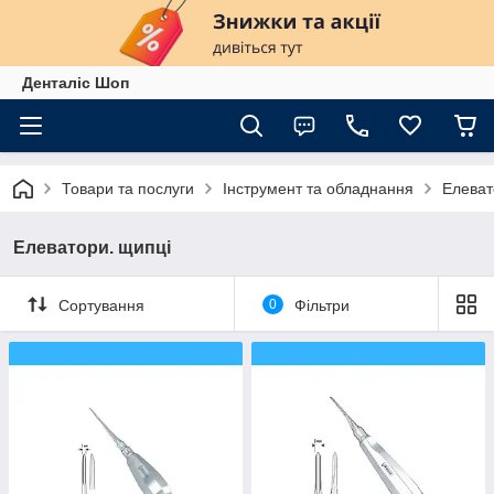
Денталіс Шоп
Товари та послуги
Інструмент та обладнання
Елеват
Елеватори. щипці
Сортування
0
Фільтри