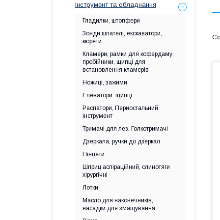
Інструмент та обладнання
Гладилки, штопфери
Зонди,шпателі, екскаватори,
кюрети
Кламери, рамки для кофердаму,
пробійники, щипці для
встановлення кламерів
Ножиці, зажими
Елеватори. щипці
Распатори, Периостальний
інструмент
Тримачі для лез, Голкотримачі
Дзеркала, ручки до дзеркал
Пінцети
Шприц аспіраційний, слинотяги
хірургічні
Лотки
Масло для наконечників,
насадки для змащування