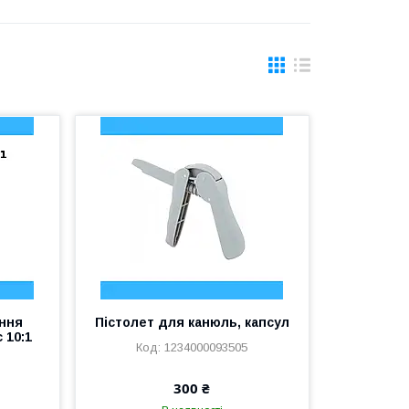
ення
Пістолет для канюль, капсул
 10:1
1234000093505
300 ₴