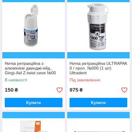
Нитка ретракційна з
Нитка ретракційна ULTRAPAK
алюмінієм джинджі-ейд ,
б / проп. №000 (1 шт)
Gingi-Aid Z-twist синя №00
Ultradent
В наявності
Під замовлення
150
975
₴
₴
Купити
Купити