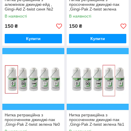
алюмінієм джинджі-ейд ,
просоченням джинджі-пак
Gingi-Aid Z-twist синя №2
,Gingi-Pak Z-twist зелена
№00
В наявності
В наявності
150
150
₴
₴
Купити
Купити
Нитка ретракційна з
Нитка ретракційна з
просоченням джинджі-пак
просоченням джинджі-пак
,Gingi-Pak Z-twist зелена №0
,Gingi-Pak Z-twist зелена №1