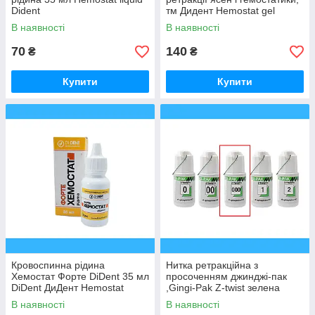
Dident
тм Дидент Hemostat gel
Forte, Dident
В наявності
В наявності
70
140
₴
₴
Купити
Купити
Кровоспинна рідина
Нитка ретракційна з
Хемостат Форте DiDent 35 мл
просоченням джинджі-пак
DiDent ДиДент Hemostat
,Gingi-Pak Z-twist зелена
Forte liquid Dident
№000
В наявності
В наявності