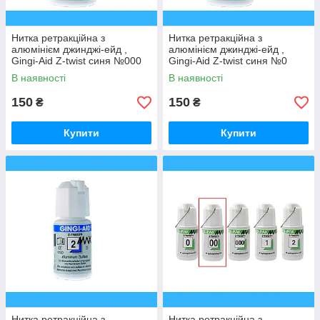
Нитка ретракційна з
Нитка ретракційна з
алюмінієм джинджі-ейд ,
алюмінієм джинджі-ейд ,
Gingi-Aid Z-twist синя №000
Gingi-Aid Z-twist синя №0
В наявності
В наявності
150
150
₴
₴
Купити
Купити
Нитка ретракційна з
Нитка ретракційна з