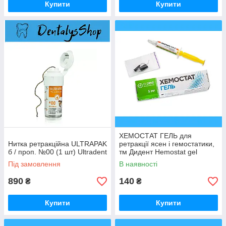
Купити
Купити
ХЕМОСТАТ ГЕЛЬ для
Нитка ретракційна ULTRAPAK
ретракції ясен і гемостатики,
б / проп. №00 (1 шт) Ultradent
тм Дидент Hemostat gel
Forte, Dident
Під замовлення
В наявності
890
140
₴
₴
Купити
Купити