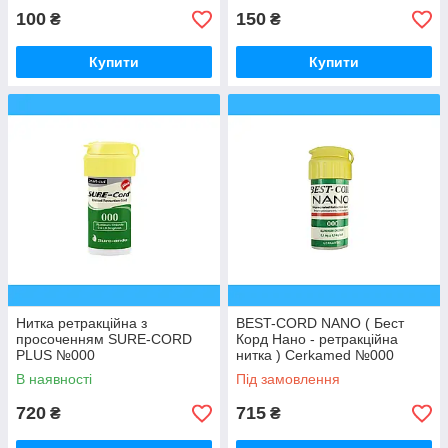
100
150
₴
₴
Купити
Купити
Нитка ретракційна з
BEST-CORD NANO ( Бест
просоченням SURE-CORD
Корд Нано - ретракційна
PLUS №000
нитка ) Cerkamed №000
В наявності
Під замовлення
720
715
₴
₴