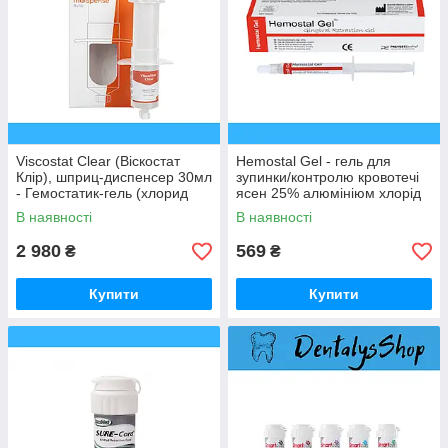
Viscostat Clear (Віскостат
Hemostal Gel - гель для
Клір), шприц-диспенсер 30мл
зупинки/контролю кровотечі
- Гемостатик-гель (хлорид
ясен 25% алюмініюм хлорід
алюмінію 25%) (Ultradent/
3г
В наявності
В наявності
Ультрадент) Детал
2 980
569
₴
₴
Купити
Купити