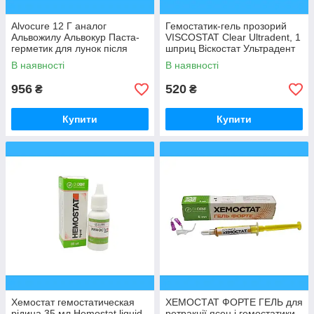
Alvocure 12 Г аналог
Гемостатик-гель прозорий
Альвожилу Альвокур Паста-
VISCOSTAT Clear Ultradent, 1
герметик для лунок після
шприц Віскостат Ультрадент
видалення
В наявності
В наявності
956
520
₴
₴
Купити
Купити
Хемостат гемостатическая
ХЕМОСТАТ ФОРТЕ ГЕЛЬ для
рідина 35 мл Hemostat liquid
ретракції ясен і гемостатики,