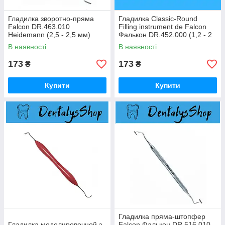
Гладилка зворотно-пряма
Гладилка Classic-Round
Falcon DR.463.010
Filling instrument de Falcon
Heidemann (2,5 - 2,5 мм)
Фалькон DR.452.000 (1,2 - 2
Фалькон
мм)
В наявності
В наявності
173
173
₴
₴
Купити
Купити
Гладилка пряма-штопфер
Гладилка моделировочной з
Falcon Фалькон DR.516.010