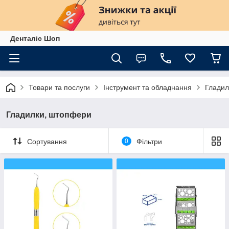
Денталіс Шоп
Товари та послуги
Інструмент та обладнання
Гладил
Гладилки, штопфери
Сортування
0
Фільтри