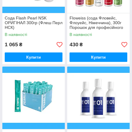
Сода Flash Pearl NSK
Floweiss (сода Фловейс,
ОРИГІНАЛ 300гр (Флеш Перл
Флоуейс, Німеччина), 300г
НСК)
Порошок для професійного
чищення ВИШНЯ
В наявності
В наявності
1 065
430
₴
₴
Купити
Купити