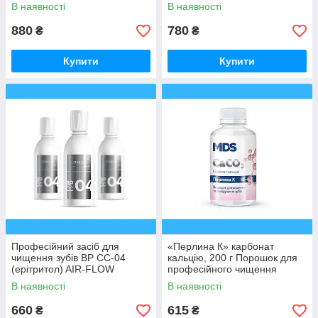
В наявності
В наявності
880
780
₴
₴
Купити
Купити
Професійний засіб для
«Перлина К» карбонат
чищення зубів BP CC-04
кальцію, 200 г Порошок для
(ерітритол) AIR-FLOW
професійного чищення
Флакон на 100 г
В наявності
В наявності
660
615
₴
₴