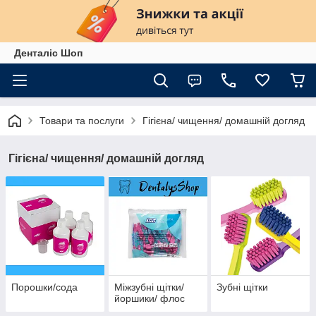
Денталіс Шоп
Товари та послуги
Гігієна/ чищення/ домашній догляд
Гігієна/ чищення/ домашній догляд
Порошки/сода
Міжзубні щітки/
Зубні щітки
йоршики/ флос