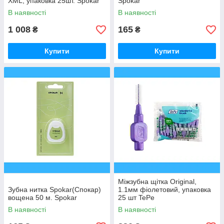
ХМL, упаковка 25шт. Spokar
Spokar
В наявності
В наявності
1 008
165
₴
₴
Купити
Купити
Міжзубна щітка Original,
Зубна нитка Spokar(Спокар)
1.1мм фіолетовий, упаковка
вощена 50 м. Spokar
25 шт TePe
В наявності
В наявності