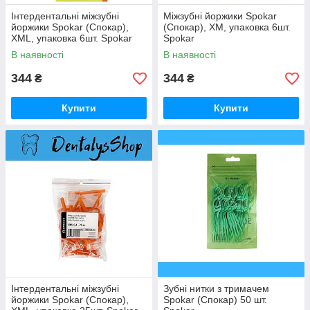
Інтердентальні міжзубні
Міжзубні йоржики Spokar
йоржики Spokar (Спокар),
(Спокар), ХМ, упаковка 6шт.
ХМL, упаковка 6шт. Spokar
Spokar
В наявності
В наявності
344
344
₴
₴
Купити
Купити
Інтердентальні міжзубні
Зубні нитки з тримачем
йоржики Spokar (Спокар),
Spokar (Спокар) 50 шт.