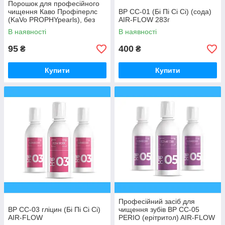
Порошок для професійного
чищення Каво Профіперлс
BP CC-01 (Бі Пі Сі Сі) (сода)
(KaVo PROPHYpearls), без
AIR-FLOW 283г
вмісту соди, Стик 15 г
В наявності
В наявності
Нейтральний
95
400
₴
₴
Купити
Купити
Професійний засіб для
BP CC-03 гліцин (Бі Пі Сі Сі)
чищення зубів BP CC-05
AIR-FLOW
PERIO (ерітритол) AIR-FLOW