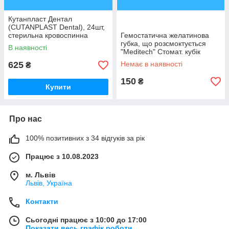
Кутанпласт Дентал
(CUTANPLAST Dental), 24шт,
стерильна кровоспинна
Гемостатична желатинова
желатинова губка, розмір
губка, що розсмоктується
В наявності
10х10x10
"Meditech" Стомат. кубік
(10х10х10) пластинка 8шт
625
Немає в наявності
₴
150
₴
Купити
Про нас
100% позитивних з 34 відгуків за рік
Працює з 10.08.2023
м. Львів
Львів, Україна
Контакти
Сьогодні працює з 10:00 до 17:00
Показати весь графік роботи