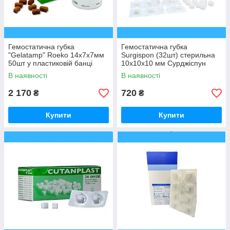
Гемостатична губка
Гемостатична губка
"Gelatamp" Roeko 14х7х7мм
Surgispon (32шт) стерильна
50шт у пластиковій банці
10х10х10 мм Сурджіспун
В наявності
В наявності
2 170
720
₴
₴
Купити
Купити