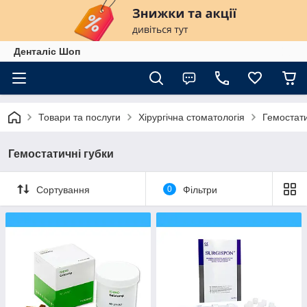
Денталіс Шоп
Товари та послуги
Хірургічна стоматологія
Гемостати
Гемостатичні губки
Сортування
0
Фільтри