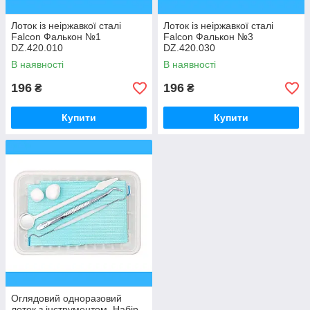
Лоток із неіржавкої сталі
Лоток із неіржавкої сталі
Falcon Фалькон №1
Falcon Фалькон №3
DZ.420.010
DZ.420.030
В наявності
В наявності
196
196
₴
₴
Купити
Купити
Оглядовий одноразовий
лоток з інструментом, Набір