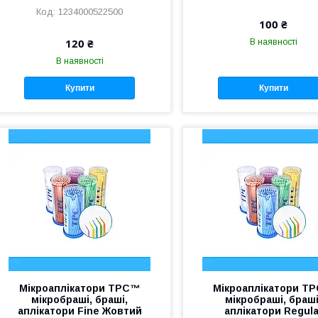
1234000522500
100 ₴
120 ₴
В наявності
В наявності
Купити
Купити
Мікроаплікатори TPC™
Мікроаплікатори T
мікробраші, браші,
мікробраші, браші
аплікатори Fine Жовтий
аплікатори Regula