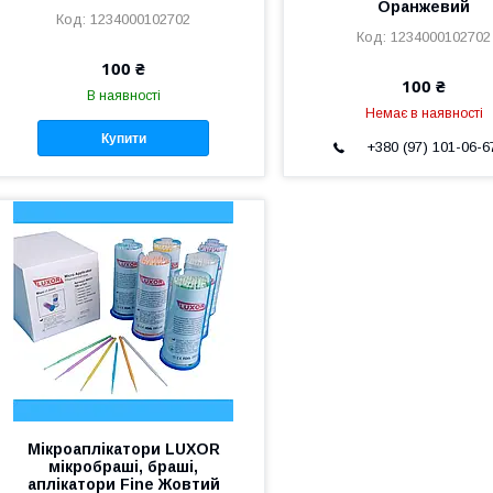
Оранжевий
1234000102702
1234000102702
100 ₴
100 ₴
В наявності
Немає в наявності
Купити
+380 (97) 101-06-6
Мікроаплікатори LUXOR
мікробраші, браші,
аплікатори Fine Жовтий