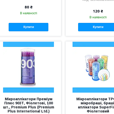
80 ₴
120 ₴
В наявності
В наявності
Купити
Купити
Мікроаплікатори Преміум
Мікроаплікатори T
Плюс 903Т, Фіолетові, 100
мікробраші, браші
шт., Premium Plus (Premium
аплікатори SuperF
Plus Internetional Ltd.)
Фіолетовий