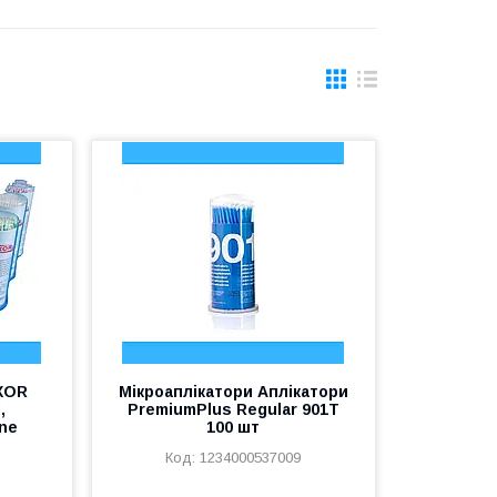
XOR
Мікроаплікатори Аплікатори
,
PremiumPlus Regular 901Т
ine
100 шт
1234000537009