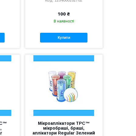
1234000102702
100 ₴
В наявності
Купити
PC™
Мікроаплікатори TPC™
,
мікробраші, браші,
r
аплікатори Regular Зелений