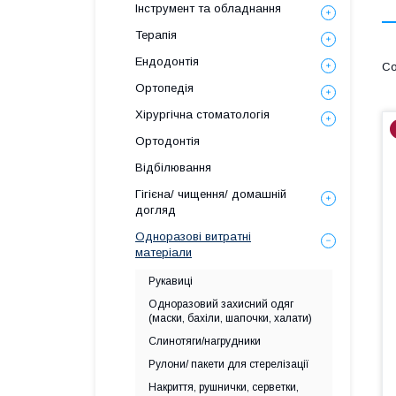
Інструмент та обладнання
Терапія
Ендодонтія
Ортопедія
Хірургічна стоматологія
Ортодонтія
Відбілювання
Гігієна/ чищення/ домашній
догляд
Одноразові витратні
матеріали
Рукавиці
Одноразовий захисний одяг
(маски, бахіли, шапочки, халати)
Слинотяги/нагрудники
Рулони/ пакети для стерелізації
Накриття, рушнички, серветки,