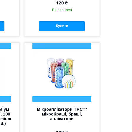
120 ₴
В наявності
Купити
міум
Мікроаплікатори TPC™
, 100
мікробраші, браші,
emium
аплікатори
d.)
100 ₴