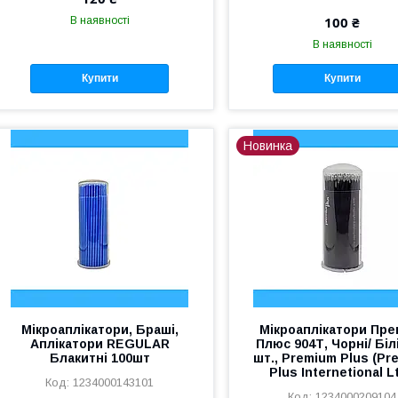
100 ₴
В наявності
В наявності
Купити
Купити
Новинка
Мікроаплікатори, Браші,
Мікроаплікатори Пре
Аплікатори REGULAR
Плюс 904Т, Чорні/ Білі
Блакитні 100шт
шт., Premium Plus (Pr
Plus Internetional Lt
1234000143101
1234000209104