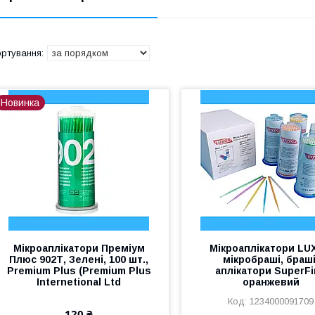
Новинка
Мікроаплікатори Преміум
Мікроаплікатори LU
Плюс 902Т, Зелені, 100 шт.,
мікробраші, браші
Premium Plus (Premium Plus
аплікатори SuperF
Internetional Ltd
оранжевий
1234000091709
120 ₴