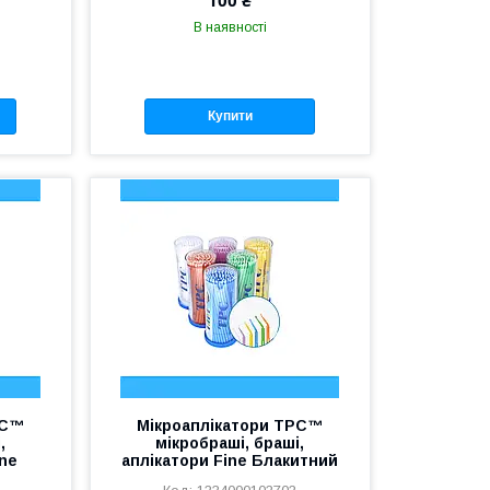
В наявності
Купити
PC™
Мікроаплікатори TPC™
,
мікробраші, браші,
ine
аплікатори Fine Блакитний