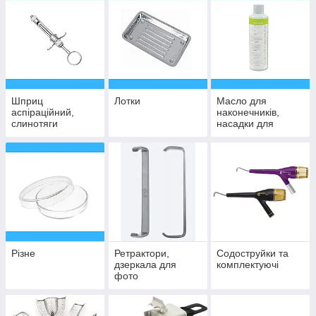
Шприц
Лотки
Масло для
аспіраційний,
наконечників,
слинотяги
насадки для
хірургічні
змащування
Різне
Ретрактори,
Содоструйки та
дзеркала для
комплектуючі
фото