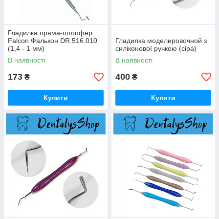
Гладилка пряма-штопфер
Falcon Фалькон DR.516.010
Гладилка моделировочной з
(1,4 - 1 мм)
силіконової ручкою (сіра)
В наявності
В наявності
173
400
₴
₴
Купити
Купити