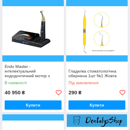
Endo Master -
інтелектуальний
Гладилка стоматологічна
ендодонтичний мотор з
обернена 1шт №1 Жовта
інтегрованим
В наявності
Під замовлення
апекслокатором
40 950
290
₴
₴
Купити
Купити