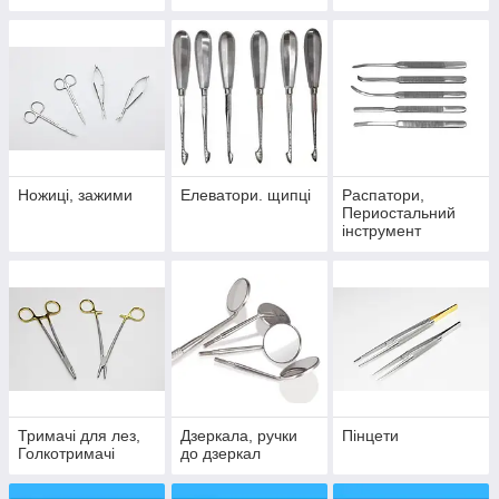
для встановлення
кламерів
Ножиці, зажими
Елеватори. щипці
Распатори,
Периостальний
інструмент
Тримачі для лез,
Дзеркала, ручки
Пінцети
Голкотримачі
до дзеркал