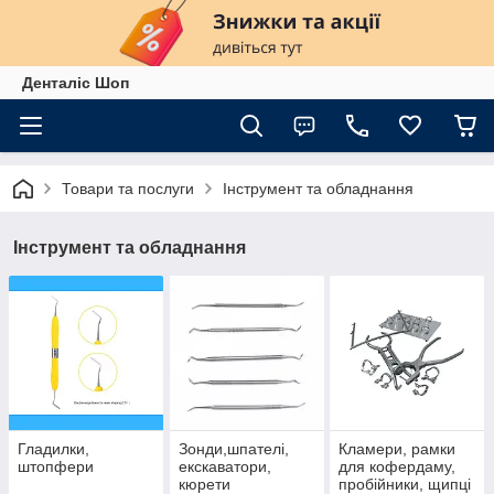
Денталіс Шоп
Товари та послуги
Інструмент та обладнання
Інструмент та обладнання
Гладилки,
Зонди,шпателі,
Кламери, рамки
штопфери
екскаватори,
для кофердаму,
кюрети
пробійники, щипці