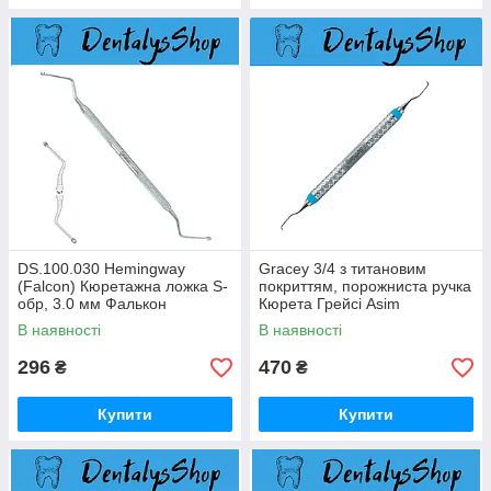
DS.100.030 Hemingway
Gracey 3/4 з титановим
(Falcon) Кюретажна ложка S-
покриттям, порожниста ручка
обр, 3.0 мм Фалькон
Кюрета Грейсі Asim
Instruments
В наявності
В наявності
296
470
₴
₴
Купити
Купити