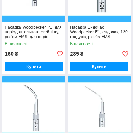
Насадка Woodpecker P1, для
Насадка Ендочак
періодонтального скейлінгу,
Woodpecker E1, ендочак, 120
роз'єм EMS, для періо
градусів, різьба EMS
В наявності
В наявності
160
285
₴
₴
Купити
Купити