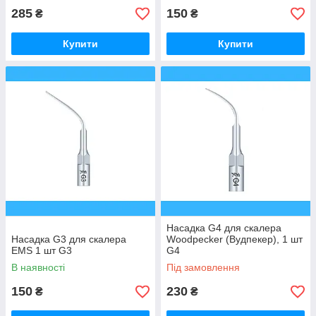
285
150
₴
₴
Купити
Купити
Насадка G4 для скалера
Насадка G3 для скалера
Woodpecker (Вудпекер), 1 шт
EMS 1 шт G3
G4
В наявності
Під замовлення
150
230
₴
₴