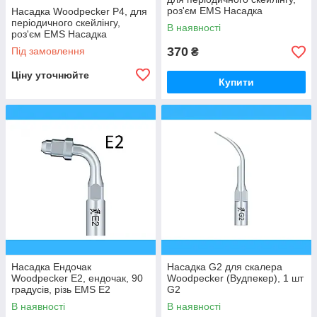
роз'єм EMS Насадка
Насадка Woodpecker P4, для
WoodpeckerP3D, для періо
періодичного скейлінгу,
В наявності
роз'єм EMS Насадка
Woodpecker P4, для перио
370
Під замовлення
₴
Ціну уточнюйте
Купити
Насадка Ендочак
Насадка G2 для скалера
Woodpecker E2, ендочак, 90
Woodpecker (Вудпекер), 1 шт
градусів, різь EMS E2
G2
В наявності
В наявності