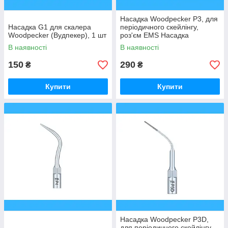
Насадка Woodpecker P3, для
Насадка G1 для скалера
періодичного скейлінгу,
Woodpecker (Вудпекер), 1 шт
роз'єм EMS Насадка
Woodpecker P3, для періо
В наявності
В наявності
150
290
₴
₴
Купити
Купити
Насадка Woodpecker P3D,
для періодичного скейлінгу,