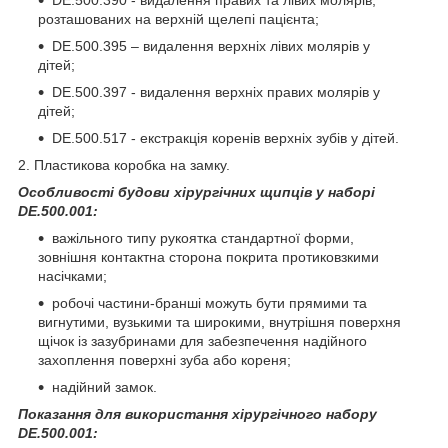
DE.500.390 - видалення правих та лівих молярів,
розташованих на верхній щелепі пацієнта;
DE.500.395 – видалення верхніх лівих молярів у
дітей;
DE.500.397 - видалення верхніх правих молярів у
дітей;
DE.500.517 - екстракція коренів верхніх зубів у дітей.
2. Пластикова коробка на замку.
Особливості будови хірургічних щипців у наборі
DE.500.001:
важільного типу рукоятка стандартної форми,
зовнішня контактна сторона покрита протиковзкими
насічками;
робочі частини-бранші можуть бути прямими та
вигнутими, вузькими та широкими, внутрішня поверхня
щічок із зазубринами для забезпечення надійного
захоплення поверхні зуба або кореня;
надійний замок.
Показання для використання хірургічного набору
DE.500.001: