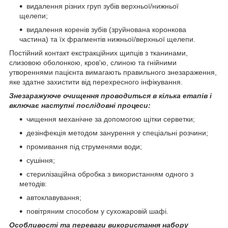
видалення різних груп зубів верхньої/нижньої
щелепи;
видалення коренів зубів (зруйнована коронкова
частина) та їх фрагментів нижньої/верхньої щелепи.
Постійний контакт екстракційних щипців з тканинами,
слизовою оболонкою, кров'ю, слиною та гнійними
утвореннями пацієнта вимагають правильного знезараження,
яке здатне захистити від перехресного інфікування.
Знезаражуюче очищення проводиться в кілька етапів і
включає наступні послідовні процеси:
чищення механічне за допомогою щітки серветки;
дезінфекція методом занурення у спеціальні розчини;
промивання під струменями води;
сушіння;
стерилізаційна обробка з використанням одного з
методів:
автоклавування;
повітряним способом у сухожаровій шафі.
Особливості та переваги використання набору