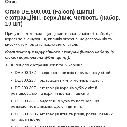
Опис
Опис DE.500.001 (Falcon) Щипці
екстракційні, верх./ниж. челюсть (набор,
10 шт)
Присутні в комплекті щипці виготовлені з міцної, стійкої до
корозії та зношування, впливів агресивних дезрозчинів та
високих температур нержавіючої сталі.
К
омплектація хірургічного екстракційного набору (у
складі кореневі та зубні щипці):
1. Щипці для екстракції зубів та їх коріння:
DE.500.137 – видалення нижніх премолярів у дітей;
DE.500.227 - екстракція нижніх молярів у дітей;
DE.500.307 - екстракція коренів зубів у дітей,
розташованих на верхній щелепі пацієнта;
DE.500.337 - видалення зубів та його коріння,
розміщених на нижній щелепі дитини;
DE.500.380 - екстракція іклів та різців, розташованих
на нижній щелепі;