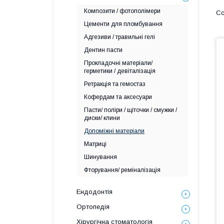
Композити / фотополімери
Цементи для пломбування
Адгезиви / травильні гелі
Дентин пасти
Прокладочні матеріали/
герметики / девіталізація
Ретракція та гемостаз
Кофердам та аксесуари
Пасти/ поліри / щіточки / смужки /
диски/ клини
Допоміжні матеріали
Матриці
Шинування
Фторування/ реміналізація
Ендодонтія
Ортопедія
Хірургічна стоматологія