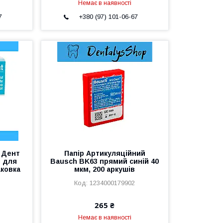
Немає в наявності
7
+380 (97) 101-06-67
й Дент
Папір Артикуляційний
і для
Bausch BK63 прямий синій 40
аковка
мкм, 200 аркушів
1234000179902
265 ₴
Немає в наявності