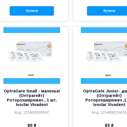
Купити
Купити
OptraGate Small - маленькі
OptraGate Junior- ди
(Оптрагейт)
(Оптрагейт)
Роторозширювач , 1 шт.
Роторозширювач ,1
Ivoclar Vivadent
Ivoclar Vivadent
1234000200507
1234000239101
80 ₴
85 ₴