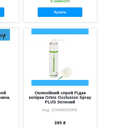
В наявності
Купити
рей
Оклюзійний спрей Рідка
чина.
копірка Orbis Occlusion Spray
PLUS Зелений
1234000152301
395 ₴