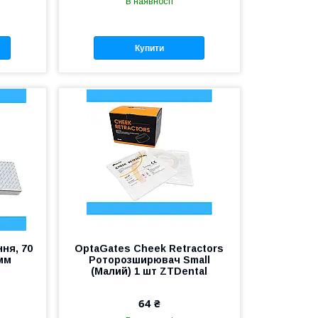
В наявності
Купити
ня, 70
OptaGates Cheek Retractors
0мм
Роторозширювач Small
(Малий) 1 шт ZTDental
64 ₴