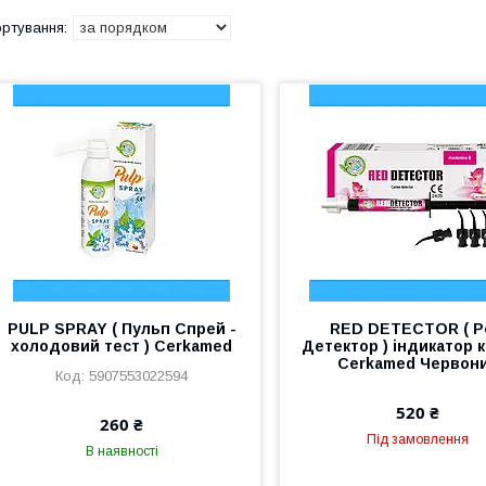
PULP SPRAY ( Пульп Спрей -
RED DETECTOR ( 
холодовий тест ) Cerkamed
Детектор ) індикатор к
Cerkamed Червон
5907553022594
520 ₴
260 ₴
Під замовлення
В наявності