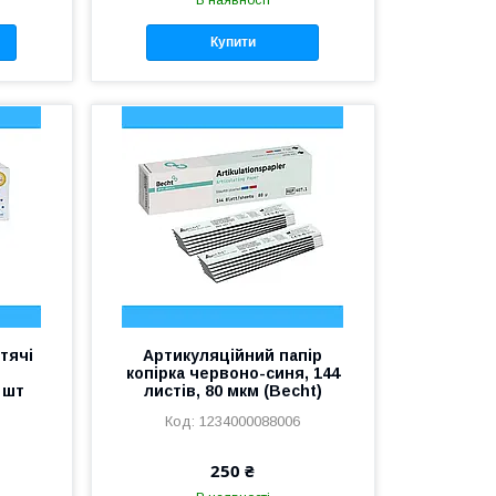
В наявності
Купити
тячі
Артикуляційний папір
копірка червоно-синя, 144
 шт
листів, 80 мкм (Becht)
1234000088006
250 ₴