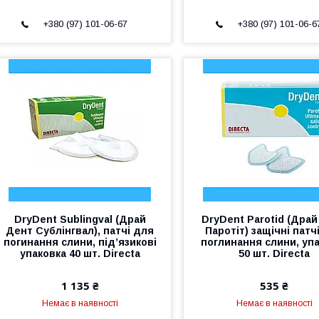
+380 (97) 101-06-67
+380 (97) 101-06-6
DryDent Sublingval (Драй
DryDent Parotid (Дра
Дент Сублінгвал), патчі для
Паротіт) защічні патч
погинання слини, під’язикові
поглинання слини, уп
упаковка 40 шт. Directa
50 шт. Directa
1 135 ₴
535 ₴
Немає в наявності
Немає в наявності