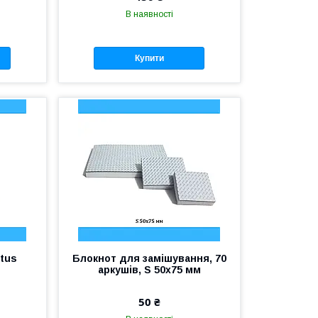
В наявності
Купити
atus
Блокнот для замішування, 70
аркушів, S 50х75 мм
50 ₴