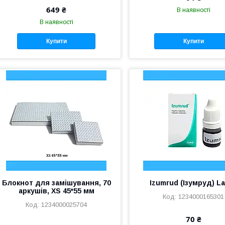
649 ₴
В наявності
В наявності
Купити
Купити
Блокнот для замішування, 70
Izumrud (Ізумруд) L
аркушів, XS 45*55 мм
1234000165301
1234000025704
70 ₴