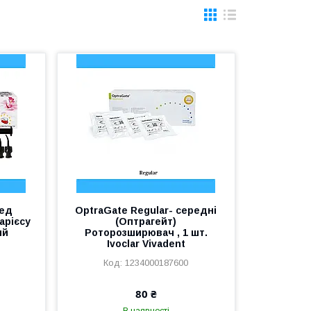
Ред
OptraGate Regular- середні
арієсу
(Оптрагейт)
ий
Роторозширювач , 1 шт.
Ivoclar Vivadent
1234000187600
80 ₴