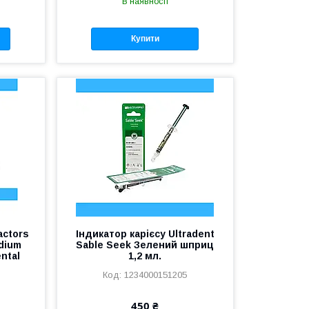
В наявності
Купити
actors
Індикатор карієсу Ultradent
dium
Sable Seek Зелений шприц
ntal
1,2 мл.
1234000151205
450 ₴