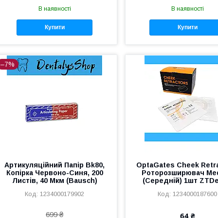
В наявності
В наявності
Купити
Купити
–7%
Артикуляційний Папір Bk80,
OptaGates Cheek Retr
Копірка Червоно-Синя, 200
Роторозширювач Me
Листів, 40 Мкм (Bausch)
(Середній) 1шт ZTDe
1234000179902
1234000187600
699 ₴
64 ₴