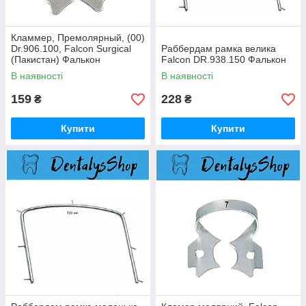
Кламмер, Премолярный, (00)
Dr.906.100, Falcon Surgical
Раббердам рамка велика
(Пакистан) Фалькон
Falcon DR.938.150 Фалькон
В наявності
В наявності
159
228
₴
₴
Купити
Купити