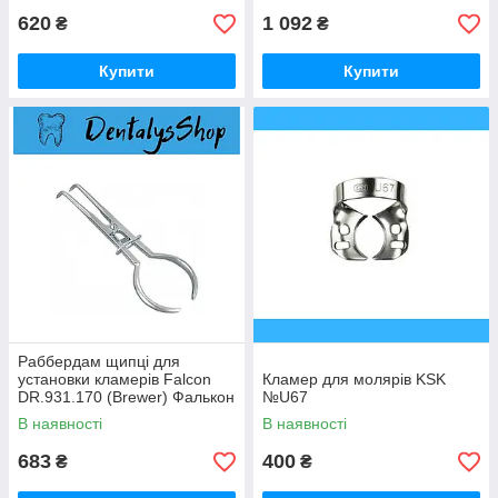
620
1 092
₴
₴
Купити
Купити
Раббердам щипці для
установки кламерів Falcon
Кламер для молярів KSK
DR.931.170 (Brewer) Фалькон
№U67
В наявності
В наявності
683
400
₴
₴