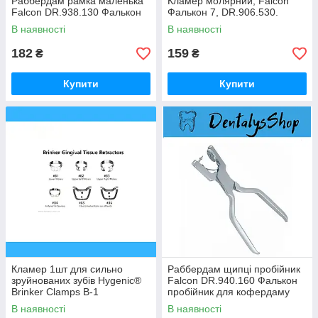
Раббердам рамка маленька
Кламер молярний, Falcon
Falcon DR.938.130 Фалькон
Фалькон 7, DR.906.530.
В наявності
В наявності
182
159
₴
₴
Купити
Купити
Кламер 1шт для сильно
Раббердам щипці пробійник
зруйнованих зубів Hygenic®
Falcon DR.940.160 Фалькон
Brinker Clamps B-1
пробійник для кофердаму
В наявності
В наявності