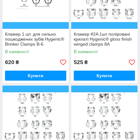
Кламер 1 шт. для сильно
Кламер #2A 1шт поліровані
пошкоджених зубів Hygenic®
крилаті Hygenic® gloss finish
Brinker Clamps B-6
winged clamps 8A
В наявності
В наявності
620
525
₴
₴
Купити
Купити