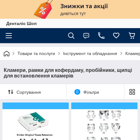
Денталіс Шоп
Товари та послуги
Інструмент та обладнання
Кламер
Кламери, рамки для кофердаму, пробійники, щипці
для встановлення кламерів
Сортування
0
Фільтри