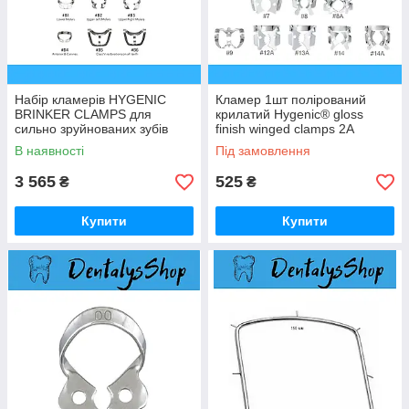
Набір кламерів HYGENIC
Кламер 1шт полірований
BRINKER CLAMPS для
крилатий Hygenic® gloss
сильно зруйнованих зубів
finish winged clamps 2A
6шт (нове картонне
В наявності
Під замовлення
пакування)
3 565
525
₴
₴
Купити
Купити