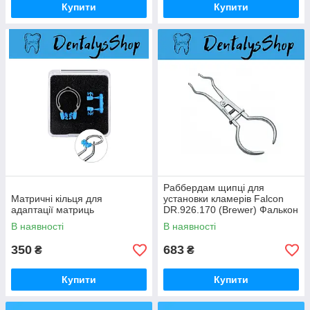
Купити
Купити
Раббердам щипці для
Матричні кільця для
установки кламерів Falcon
адаптації матриць
DR.926.170 (Brewer) Фалькон
В наявності
В наявності
350
683
₴
₴
Купити
Купити