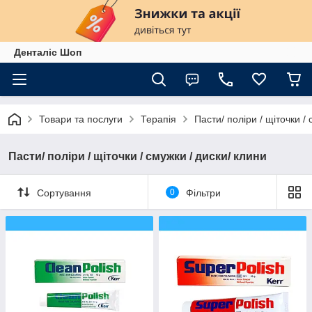
Денталіс Шоп
Товари та послуги
Терапія
Пасти/ поліри / щіточки /
Пасти/ поліри / щіточки / смужки / диски/ клини
Сортування
0
Фільтри