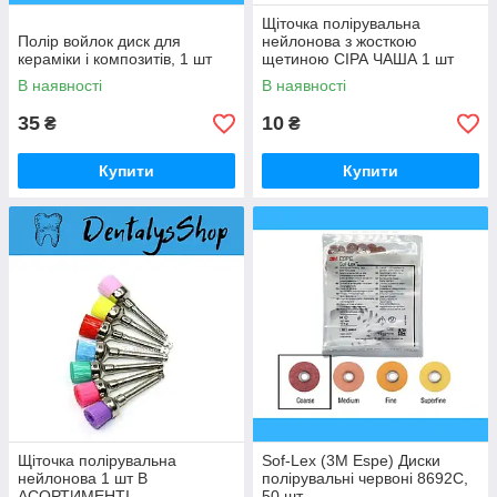
Щіточка полірувальна
Полір войлок диск для
нейлонова з жосткою
кераміки і композитів, 1 шт
щетиною СІРА ЧАША 1 шт
В наявності
В наявності
35
10
₴
₴
Купити
Купити
Щіточка полірувальна
Sof-Lex (3M Espe) Диски
нейлонова 1 шт В
полірувальні червоні 8692C,
АСОРТИМЕНТІ
50 шт