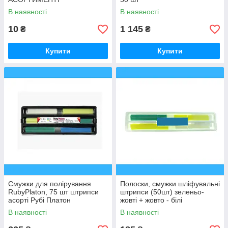
В наявності
В наявності
10
1 145
₴
₴
Купити
Купити
Смужки для полірування
Полоски, смужки шліфувальні
RubyPlaton, 75 шт штрипси
штрипси (50шт) зеленьо-
асорті Рубі Платон
жовті + жовто - білі
В наявності
В наявності