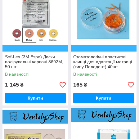
Sof-Lex (3M Espe) Диски
Стоматологічні пластикові
полірувальні червоні 8692M,
клинці для адаптації матриці
50 шт
(типу Палодент) 40шт
Оранжеві
В наявності
В наявності
1 145
165
₴
₴
Купити
Купити