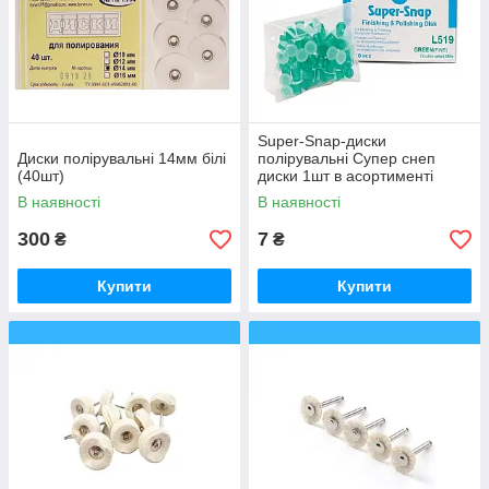
Super-Snap-диски
Диски полірувальні 14мм білі
полірувальні Супер снеп
(40шт)
диски 1шт в асортименті
В наявності
В наявності
300
7
₴
₴
Купити
Купити