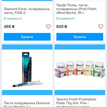
Профі Поліш, паста
Diamond Excel, полірувальна
полірувальна (Profi Polish,
паста, FGM 2г
Alfred Becht), 95 г.
В наявності
В наявності
455
620
₴
₴
Купити
Купити
Spectra Fresh Prophylaxis
Паста полірувальна Diamond
Paste 75g Grit: Fine -
Excel Ultrafine 2 г
профілактична паста