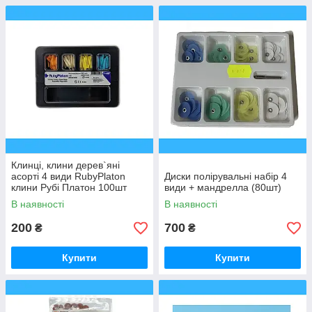
Клинці, клини дерев`яні
асорті 4 види RubyPlaton
Диски полірувальні набір 4
клини Рубі Платон 100шт
види + мандрелла (80шт)
В наявності
В наявності
200
700
₴
₴
Купити
Купити