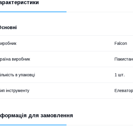
арактеристики
Основні
иробник
Falcon
раїна виробник
Пакистан
ількість в упаковці
1 шт.
ип інструменту
Елевато
нформація для замовлення