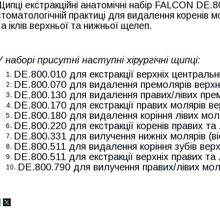
Щипці екстракційні анатомічні набір FALCON DE.80
стоматологічній практиці для видалення коренів мол
та іклів верхньої та нижньої щелеп.
У наборі присутні наступні хірургічні щипці:
DE.800.010 для екстракції верхніх центральних
DE.800.070 для видалення премолярів верхн
DE.800.130 для видалення правих/лівих пре
DE.800.170 для екстракції правих молярів в
DE.800.180 для видалення коріння лівих моля
DE.800.220 для екстракції коренів правих та
DE.800.331 для вилучення нижніх молярів (віс
DE.800.511 для видалення коріння зубів вер
DE.800.511 для екстракції верхніх правих та 
DE.800.790 для вилучення правих/лівих моля