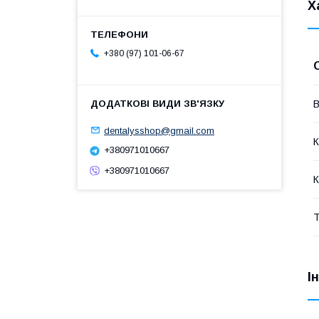
Х
+380 (97) 101-06-67
В
dentalysshop@gmail.com
К
+380971010667
+380971010667
К
Т
І