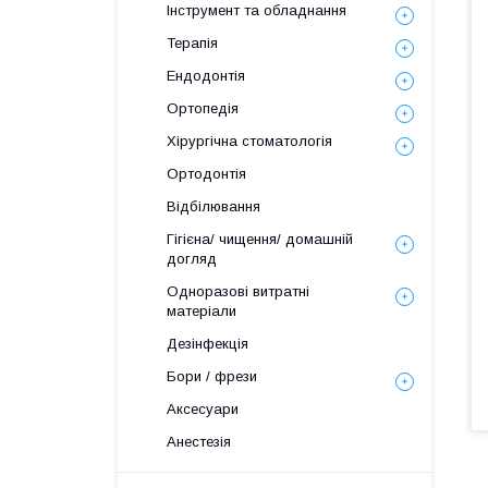
Інструмент та обладнання
Терапія
Ендодонтія
Ортопедія
Хірургічна стоматологія
Ортодонтія
Відбілювання
Гігієна/ чищення/ домашній
догляд
Одноразові витратні
матеріали
Дезінфекція
Бори / фрези
Аксесуари
Анестезія