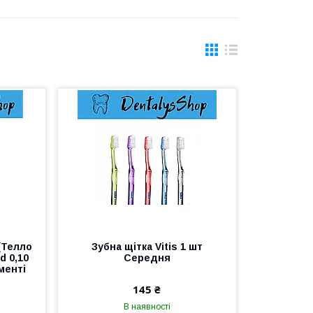
 (Телло
Зубна щітка Vitis 1 шт
 d 0,10
Середня
менті
145 ₴
В наявності