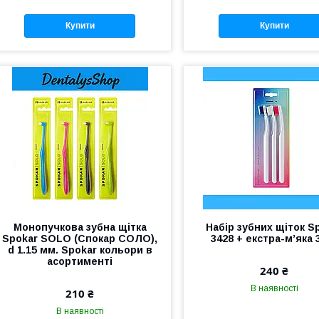
Купити
Купити
Монопучкова зубна щітка
Набір зубних щіток S
Spokar SOLO (Спокар СОЛО),
3428 + екстра-м’яка 
d 1.15 мм. Spokar кольори в
асортименті
240 ₴
В наявності
210 ₴
В наявності