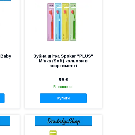
т Baby
Зубна щітка Spokar "PLUS"
М'яка (Soft) кольори в
асортименті
99 ₴
В наявності
Купити