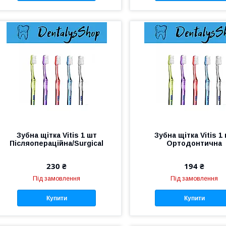
Зубна щітка Vitis 1 шт
Зубна щітка Vitis 1
Післяопераційна/Surgical
Ортодонтична
230 ₴
194 ₴
Під замовлення
Під замовлення
Купити
Купити