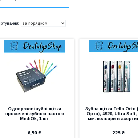
Одноразові зубні щітки
Зубна щітка Tello Orto
просочені зубною пастою
Орто), 4920, Ultra Soft,
MediOk, 1 шт
мм. кольори в асорти
6,50 ₴
225 ₴