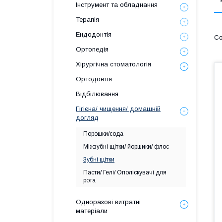
Інструмент та обладнання
Терапія
Ендодонтія
Ортопедія
Хірургічна стоматологія
Ортодонтія
Відбілювання
Гігієна/ чищення/ домашній
догляд
Порошки/сода
Міжзубні щітки/ йоршики/ флос
Зубні щітки
Пасти/ Гелі/ Ополіскувачі для
рота
Одноразові витратні
матеріали