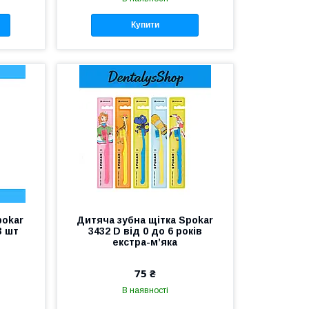
Купити
pokar
Дитяча зубна щітка Spokar
3 шт
3432 D від 0 до 6 років
екстра-м’яка
75 ₴
В наявності