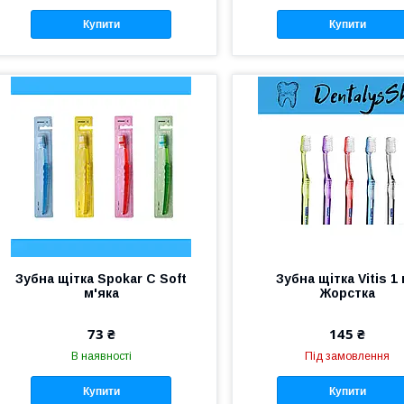
Купити
Купити
Зубна щітка Spokar C Soft
Зубна щітка Vitis 1
м'яка
Жорстка
73 ₴
145 ₴
В наявності
Під замовлення
Купити
Купити