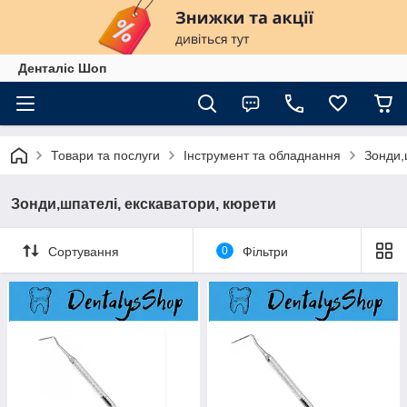
Денталіс Шоп
Товари та послуги
Інструмент та обладнання
Зонди,
Зонди,шпателі, екскаватори, кюрети
Сортування
0
Фільтри