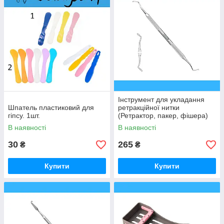
Інструмент для укладання
Шпатель пластиковий для
ретракційної нитки
гіпсу. 1шт.
(Ретрактор, пакер, фішера)
Falcon DI.005.010
В наявності
В наявності
30
265
₴
₴
Купити
Купити