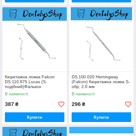
Кюретажна ложка Falcon
DS.100.020 Hemingway
DS.110.875 Lucas (S-
(Falcon) Кюретажна ложка S-
подібний)Фалькон
обр, 2.0 мм
В наявності
В наявності
387
296
₴
₴
Купити
Купити