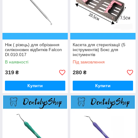
Ніж ( різець) для обрізання
Касета для стерилізації (5
силіконових відбитків Falcon
інструментів) Бокс для
DI.010.017
інстументів
В наявності
Під замовлення
319
280
₴
₴
Купити
Купити