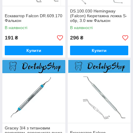
DS.100.030 Hemingway
Ескаватор Falcon DR.609.170
(Falcon) Кюретажна ложка S-
Фалькон
обр, 3.0 мм Фалькон
В наявності
В наявності
191
296
₴
₴
Купити
Купити
Gracey 3/4 з титановим
покриттям, порожниста ручка
Екскаватор Falcon