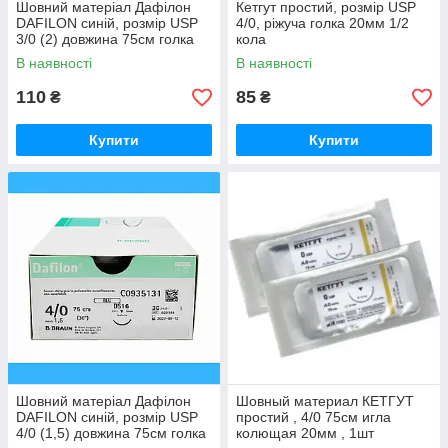
Шовний матеріал Дафілон
Кетгут простий, розмір USP
DAFILON синій, розмір USP
4/0, ріжуча голка 20мм 1/2
3/0 (2) довжина 75см голка
кола
DS19 пакування DDP 1шт
В наявності
В наявності
110
85
₴
₴
Купити
Купити
Шовний матеріал Дафілон
Шовный материал КЕТГУТ
DAFILON синій, розмір USP
простий , 4/0 75см игла
4/0 (1,5) довжина 75см голка
колющая 20мм , 1шт