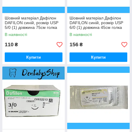
Шовний матеріал Дафілон
Шовний матеріал Дафілон
DAFILON синій, розмір USP
DAFILON синій, розмір USP
5/0 (1) довжина 75см голка
6/0 (1) довжина 45см голка
DS19 пакування DDP 1шт
DS16 пакування DDP 1шт
В наявності
В наявності
110
156
₴
₴
Купити
Купити