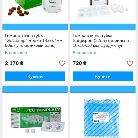
Гемостатична губка
Гемостатична губка
"Gelatamp" Roeko 14х7х7мм
Surgispon (32шт) стерильна
50шт у пластиковій банці
10х10х10 мм Сурджіспун
В наявності
В наявності
2 170
720
₴
₴
Купити
Купити