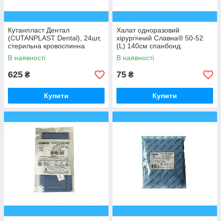
Кутанпласт Дентал
Халат одноразовий
(CUTANPLAST Dental), 24шт,
хірургічний Славна® 50-52
стерильна кровоспинна
(L) 140см спанбонд
желатинова губка, розмір
стерильний
В наявності
В наявності
10х10x10
625
75
₴
₴
Купити
Купити