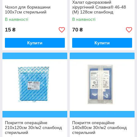
Халат одноразовий
Чохол для бормашини
хірургічний Славна® 46-48
100х7см стерильний
(М) 128см спанбонд
стерильний
В наявності
В наявності
15
70
₴
₴
Купити
Купити
Покриття операційне
Покриття операційне
210х120см 30г/м2 спанбонд
140х80см 30г/м2 спанбонд
стерильний
стерильний