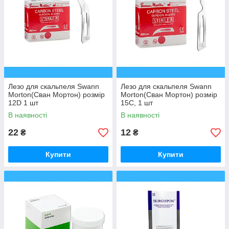
Лезо для скальпеля Swann
Лезо для скальпеля Swann
Morton(Сван Мортон) розмір
Morton(Сван Мортон) розмір
12D 1 шт
15С, 1 шт
В наявності
В наявності
22
12
₴
₴
Купити
Купити