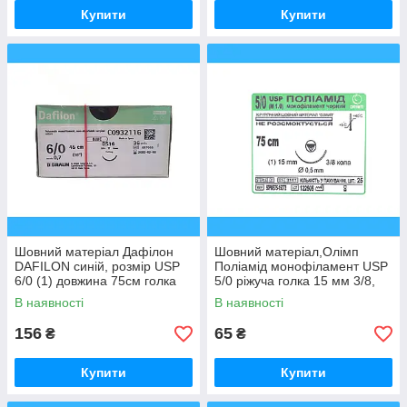
Купити
Купити
Шовний матеріал Дафілон
Шовний матеріал,Олімп
DAFILON синій, розмір USP
Поліамід монофіламент USP
6/0 (1) довжина 75см голка
5/0 ріжуча голка 15 мм 3/8,
DS16 пакування DDP 1шт
довжина 75 см, чорний, 1шт
В наявності
В наявності
156
65
₴
₴
Купити
Купити