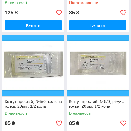
DS16 пакування DDP 1шт
В наявності
Під замовлення
125
85
₴
₴
Купити
Купити
Кетгут простий, №5/0, колюча
Кетгут простий, №5/0, ріжуча
голка, 20мм, 1/2 кола
голка, 20мм, 1/2 кола
В наявності
В наявності
85
85
₴
₴