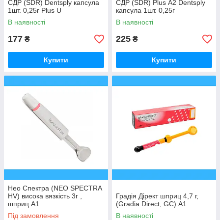
СДР (SDR) Dentsply капсула
СДР (SDR) Plus А2 Dentsply
1шт. 0,25г Plus U
капсула 1шт. 0,25г
В наявності
В наявності
177
225
₴
₴
Купити
Купити
Нео Спектра (NEO SPECTRA
HV) висока вязкість 3г ,
Градія Дірект шприц 4,7 г,
шприц A1
(Gradia Direct, GC) А1
Під замовлення
В наявності