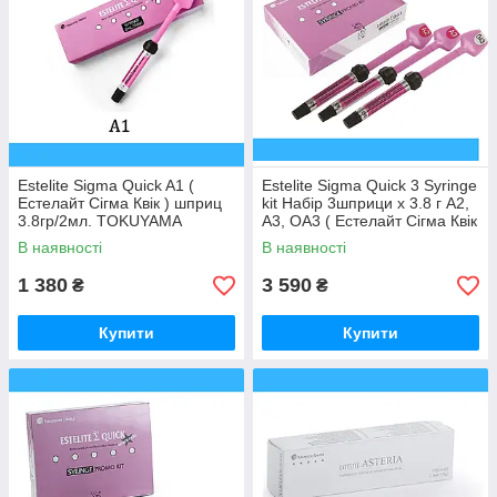
Estelite Sigma Quick A1 (
Estelite Sigma Quick 3 Syringe
Естелайт Сігма Квік ) шприц
kit Набір 3шприци х 3.8 г А2,
3.8гр/2мл. TOKUYAMA
А3, ОА3 ( Естелайт Сігма Квік
DENTAL A1
) TOKUYAMA DENTAL
В наявності
В наявності
1 380
3 590
₴
₴
Купити
Купити