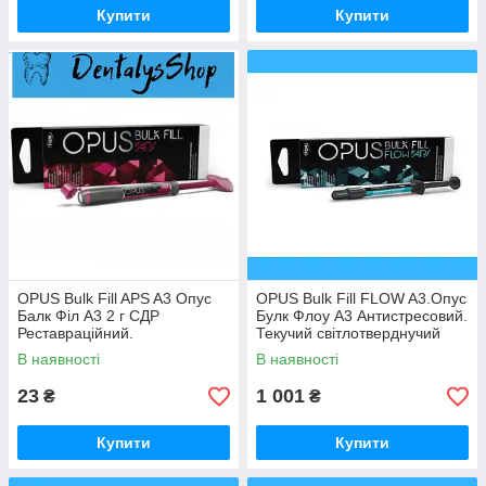
Купити
Купити
OPUS Bulk Fill APS A3 Опус
OPUS Bulk Fill FLOW A3.Опус
Балк Філ А3 2 г СДР
Булк Флоу А3 Антистресовий.
Реставраційний.
Текучий світлотверднучий
Світлотверднучий
композит
В наявності
В наявності
23
1 001
₴
₴
Купити
Купити