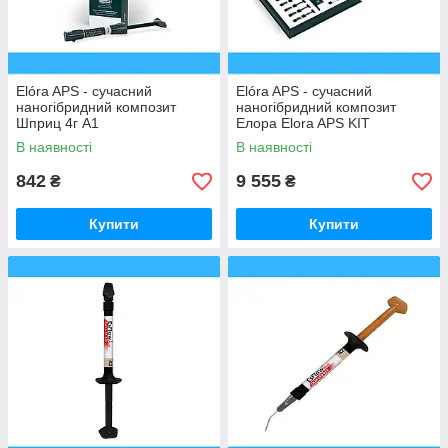
Elóra APS - сучасний
Elóra APS - сучасний
наногібридний композит
наногібридний композит
Шприц 4г A1
Елора Elora APS KIT
ELEGANCE 11 шприців +
В наявності
В наявності
бонд
842
9 555
₴
₴
Купити
Купити