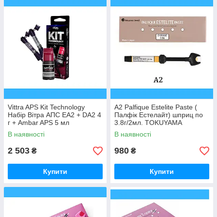
Vittra APS Kit Technology
А2 Palfique Estelite Paste (
Набір Вітра АПС EA2 + DA2 4
Палфік Естелайт) шприц по
г + Ambar APS 5 мл
3.8г/2мл. TOKUYAMA
DENTAL
В наявності
В наявності
2 503
980
₴
₴
Купити
Купити