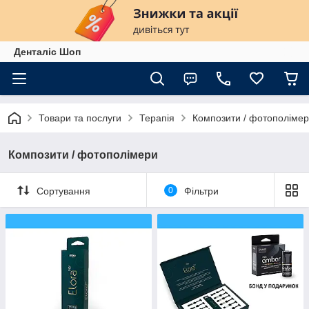
Денталіс Шоп
Товари та послуги
Терапія
Композити / фотополіме
Композити / фотополімери
Сортування
0
Фільтри