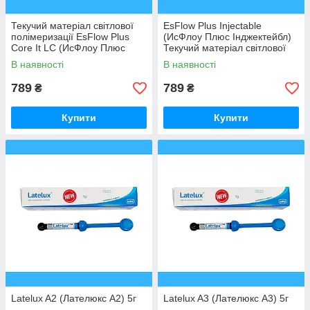
Текучий матеріал світлової
EsFlow Plus Injectable
полімеризації EsFlow Plus
(ИсФлоу Плюс Інджектейбл)
Core It LC (ИсФлоу Плюс
Текучий матеріал світлової
Коре-іт ЛС) 2.5г х 2шпр, А2
полімеризації 2.5г, А3
В наявності
В наявності
789
789
₴
₴
Купити
Купити
Latelux A2 (Лателюкс А2) 5г
Latelux A3 (Лателюкс А3) 5г