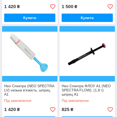
1 420
1 500
₴
₴
Купити
Купити
Нео Спектра (NEO SPECTRA
Нео Спектра ФЛОУ А1 (NEO
LV) низька в'язкість, шприц
SPECTRA FLOW), (1,8 г)
A1
шприц А1
Під замовлення
Під замовлення
1 420
825
₴
₴