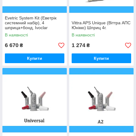
Evetric System Kit (Еветрік
системний набір), 4
Vittra APS Unique (Віттра АПС
шприца+бонд, Ivoclar
Юнікю) Шприц 4г.
Vivadent
В наявності
В наявності
6 670
1 274
₴
₴
Купити
Купити