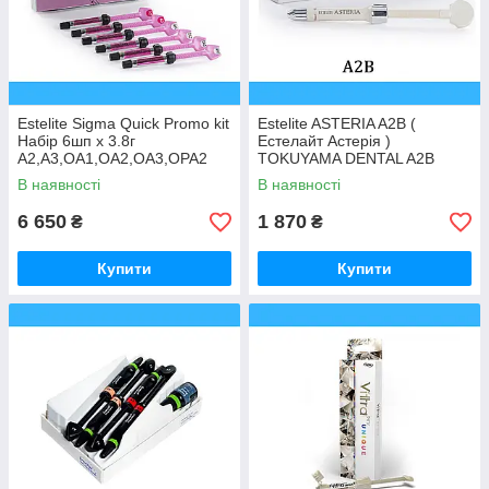
Estelite Sigma Quick Promo kit
Estelite ASTERIA A2B (
Набір 6шп х 3.8г
Естелайт Астерія )
А2,А3,ОА1,ОА2,ОА3,ОРА2
TOKUYAMA DENTAL A2B
(Естелайт Сігма Квік)
В наявності
В наявності
TOKUYAMA DENTAL
6 650
1 870
₴
₴
Купити
Купити