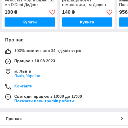
Хемостат Форте DiDent 35
ретракції ясен і
Альв
мл DiDent ДиДент
гемостатики, тм Дидент
Паст
Hemostat Forte liquid
Hemostat gel Forte, Dident
післ
100
140
956
₴
₴
Dident
Купити
Купити
Про нас
100% позитивних з 34 відгуків за рік
Працює з 10.08.2023
м. Львів
Львів, Україна
Контакти
Сьогодні працює з 10:00 до 17:00
Показати весь графік роботи
Про нас