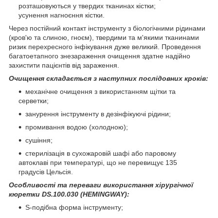
розташовуються у твердих тканинах кістки;
усунення нагноєння кістки.
Через постійний контакт інструменту з біологічними рідинами
(кров'ю та слиною, гноєм), твердими та м'якими тканинами
ризик перехресного інфікування дуже великий. Проведення
багатоетапного знезараження очищення здатне надійно
захистити пацієнтів від зараження.
Очищення складається з наступних послідовних кроків:
механічне очищення з використанням щітки та
серветки;
занурення інструменту в дезінфікуючі рідини;
промивання водою (холодною);
сушіння;
стерилізація в сухожаровій шафі або паровому
автоклаві при температурі, що не перевищує 135
градусів Цельсія.
Особливості та переваги використання хірургічної
кюретки DS.100.030 (HEMINGWAY):
S-подібна форма інструменту;