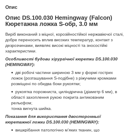
Опис
Опис DS.100.030 Hemingway (Falcon)
Кюретажна ложка S-обр, 3.0 мм
Виріб виконаний з міцної, корозійностійкої нержавіючої сталі,
добре переносить вплив високих температур, контакт з
дезрозчинами, виявляє високі міцності та зносостійкі
характеристики.
Особливості будови хірургічної кюретки DS.100.030
(HEMINGWAY):
дві робочі частини шириною 3 мм у формі гострих
ложок (розташування S-подібне) з ріжучими кромками
розміщені по обидва боки рукоятки;
рукоятка порожниста, циліндрична (діаметр 6 мм), в
області захоплення рукою покрита антиковзним
рельєфом;
тонка вигнута шийка.
Показання для використання двосторонньої
кюретажної ложки DS.100.030 (HEMINGWAY):
вишкрібання патологічно м'яких тканин, що