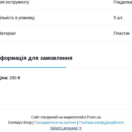
ип інструменту
Гладилка
ількість в упаковці
5 шт.
атеріал
Пластик
нформація для замовлення
іна:
280 ₴
Сайт створений на маркетплейсі
Prom.ua
Dentalys Shop |
Поскаржитися на контент
|
Політика конфіденційності
Select Language
▼