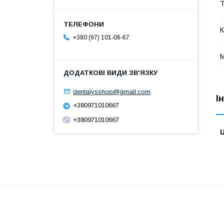
Т
К
+380 (97) 101-06-67
М
dentalysshop@gmail.com
І
+380971010667
+380971010667
Ц