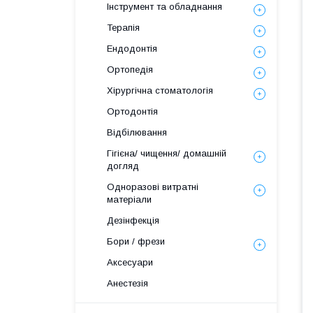
Інструмент та обладнання
Терапія
Ендодонтія
Ортопедія
Хірургічна стоматологія
Ортодонтія
Відбілювання
Гігієна/ чищення/ домашній
догляд
Одноразові витратні
матеріали
Дезінфекція
Бори / фрези
Аксесуари
Анестезія