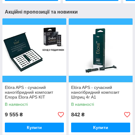
Акційні пропозиції та новинки
Elóra APS - сучасний
Elóra APS - сучасний
наногібридний композит
наногібридний композит
Елора Elora APS KIT
Шприц 4г A1
ELEGANCE 11 шприців +
В наявності
В наявності
бонд
9 555
842
₴
₴
Купити
Купити