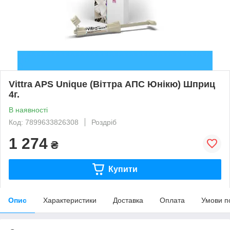
Vittra APS Unique (Віттра АПС Юнікю) Шприц
4г.
В наявності
Код: 7899633826308
Роздріб
1 274
₴
Купити
Опис
Характеристики
Доставка
Оплата
Умови п