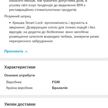
набагато менше, ніж гранично допустима доза, в
усьому світі існує тенденція до видалення BPA з
реставраційних стоматологічних продуктів.
Розумний шприц
Кришка Smart Lock: ергономічність і зручність в
зверненні. Дозирующее сопло для точних порцій і без
відходів, на додаток до біобезпеки: воно запобігає
розміщення шпателя всередині тюбика, знижуючи ризик
перехресного забруднення.
Приховати
Характеристики
Основні атрибути
Виробник
FGM
Країна виробник
Бразилія
Умови доставки