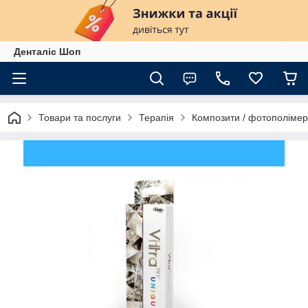
Денталіс Шоп
Товари та послуги
Терапія
Композити / фотополіме