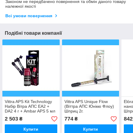
Законом не передбачено повернення та обмін даного товару
належної якості
Всі умови повернення
Подібні товари компанії
Vittra APS Kit Technology
Vittra APS Unique Flow
Elór
Набір Вітра АПС EA2 +
(Віттра АПС Юнікю Флоу)
нано
DA2 4 г + Ambar APS 5 мл
Шприц 2г.
Шпри
2 503
774
842
₴
₴
Купити
Купити