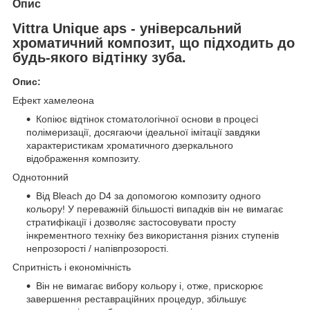
Опис
Vittra Unique aps - універсальний
хроматичний композит, що підходить до
будь-якого відтінку зуба.
Опис:
Ефект хамелеона
Копіює відтінок стоматологічної основи в процесі
полімеризації, досягаючи ідеальної імітації завдяки
характеристикам хроматичного дзеркального
відображення композиту.
Однотонний
Від Bleach до D4 за допомогою композиту одного
кольору! У переважній більшості випадків він не вимагає
стратифікації і дозволяє застосовувати просту
інкрементного техніку без використання різних ступенів
непрозорості / напівпрозорості.
Спритність і економічність
Він не вимагає вибору кольору і, отже, прискорює
завершення реставраційних процедур, збільшує