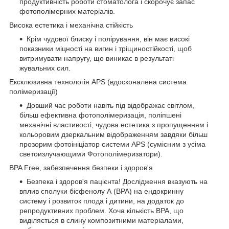
продуктивність роботи стоматолога і скорочує запас
фотополімерних матеріалів.
Висока естетика і механічна стійкість
Крім чудової блиску і полірування, він має високі
показники міцності на вигин і тріщиностійкості, щоб
витримувати напругу, що виникає в результаті
жувальних сил.
Ексклюзивна технологія APS (вдосконалена система
полімеризації)
Довший час роботи навіть під відображає світлом,
більш ефективна фотополімеризація, поліпшені
механічні властивості, чудова естетика з пропущенням і
кольоровим дзеркальним відображенням завдяки більш
прозорим фотоініціатор системи APS (сумісним з усіма
светоизлучающими Фотополімеризатори).
BPA Free, забезпечення безпеки і здоров'я
Безпека і здоров'я пацієнта! Дослідження вказують на
вплив сполуки бісфенолу А (BPA) на ендокринну
систему і розвиток плода і дитини, на додаток до
репродуктивних проблем. Хоча кількість BPA, що
виділяється в слину композитними матеріалами,