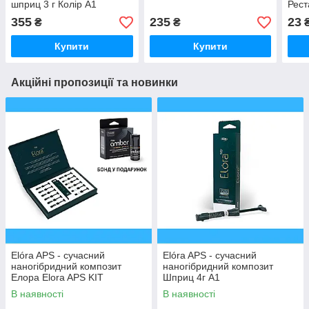
шприц 3 г Колір А1
Рест
Світ
355
235
23
₴
₴
Купити
Купити
Акційні пропозиції та новинки
Elóra APS - сучасний
Elóra APS - сучасний
наногібридний композит
наногібридний композит
Елора Elora APS KIT
Шприц 4г A1
ELEGANCE 11 шприців +
В наявності
В наявності
бонд