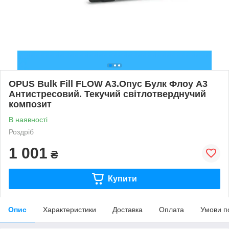
OPUS Bulk Fill FLOW A3.Опус Булк Флоу А3
Антистресовий. Текучий світлотверднучий
композит
В наявності
Роздріб
1 001
₴
Купити
Опис
Характеристики
Доставка
Оплата
Умови п