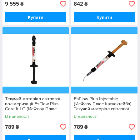
9 555
842
₴
₴
Купити
Купити
Текучий матеріал світлової
EsFlow Plus Injectable
полімеризації EsFlow Plus
(ИсФлоу Плюс Інджектейбл)
Core It LC (ИсФлоу Плюс
Текучий матеріал світлової
Коре-іт ЛС) 2.5г х 2шпр, А2
полімеризації 2.5г, А3
В наявності
В наявності
789
789
₴
₴