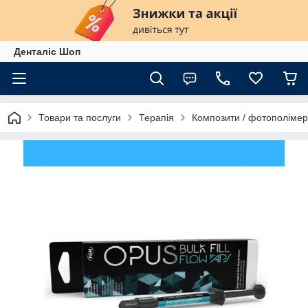
Денталіс Шоп
Товари та послуги
Терапія
Композити / фотополіме