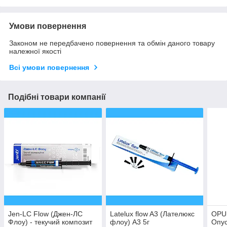
Умови повернення
Законом не передбачено повернення та обмін даного товару
належної якості
Всі умови повернення
Подібні товари компанії
Jen-LC Flow (Джен-ЛС
Latelux flow A3 (Лателюкс
OPUS
Флоу) - текучий композит
флоу) А3 5г
Опус