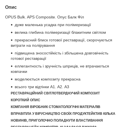
Опис
OPUS Bulk. APS Composite. Опус Балк Філ
дуже маленька усадка при полімеризації
велика глибина полімеризації блакитним світлом
прекрасний блиск готової реставрації, скорочуються
витрати на полірування
підвищена зносостійкість і збільшена довговічність
готової реставрації
еллегантность і зручність шприців, не втрачаються
ковпачки
моделюється композиту прекрасна
всього три відтінки А1. А2. А3
РЕСТАВРАЦІЙНИЙ СВІТЛОТВЕРДНУЧИЙ КОМПОЗИТ
КОРОТКИЙ ОПИС
КОМПАНІЯ ВІРОБНИК СТОМАТОЛОГІЧНІ МАТЕРІАЛІВ
ВПРАВІТІЛА У ВІРУСНИЦТВО СВОЇХ ПРОДУКТЕЙКТИВ КІЛЬКА
НОВИНІВ, ПРИГОЛОЧНО ПОЛАДНУТИ ВЛАСТИВАННЯ