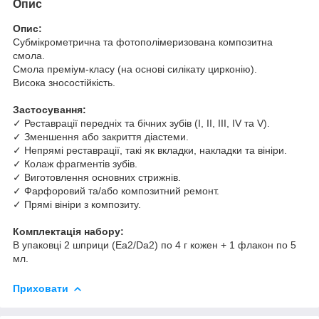
Опис
Опис:
Субмікрометрична та фотополімеризована композитна
смола.
Смола преміум-класу (на основі силікату цирконію).
Висока зносостійкість.
Застосування:
✓ Реставрації передніх та бічних зубів (I, II, III, IV та V).
✓ Зменшення або закриття діастеми.
✓ Непрямі реставрації, такі як вкладки, накладки та вініри.
✓ Колаж фрагментів зубів.
✓ Виготовлення основних стрижнів.
✓ Фарфоровий та/або композитний ремонт.
✓ Прямі вініри з композиту.
Комплектація набору:
В упаковці 2 шприци (Ea2/Da2) по 4 г кожен + 1 флакон по 5
мл.
Приховати