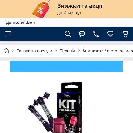
Денталіс Шоп
Товари та послуги
Терапія
Композити / фотополіме