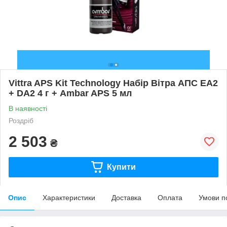
Vittra APS Kit Technology Набір Вітра АПС EA2
+ DA2 4 г + Ambar APS 5 мл
В наявності
Роздріб
2 503
₴
Купити
Опис
Характеристики
Доставка
Оплата
Умови п