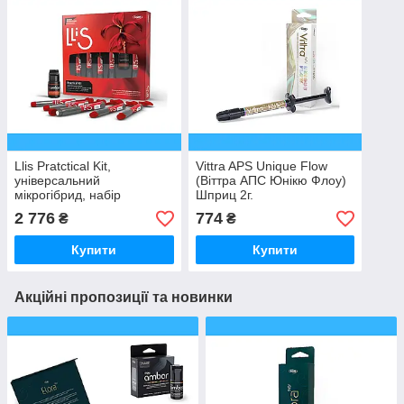
Llis Pratctical Kit,
Vittra APS Unique Flow
універсальний
(Віттра АПС Юнікю Флоу)
мікрогібрид, набір
Шприц 2г.
(EA2,EA3,EA3.5,EB2,DA3*4г,
2 776
774
₴
₴
адгезив Ambar 6 мл)
Купити
Купити
Акційні пропозиції та новинки