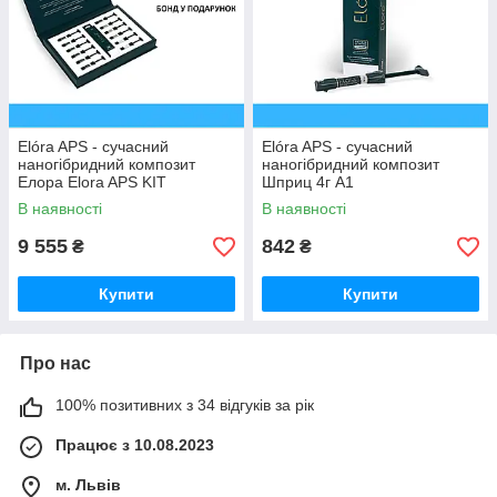
Elóra APS - сучасний
Elóra APS - сучасний
наногібридний композит
наногібридний композит
Елора Elora APS KIT
Шприц 4г A1
ELEGANCE 11 шприців +
В наявності
В наявності
бонд
9 555
842
₴
₴
Купити
Купити
Про нас
100% позитивних з 34 відгуків за рік
Працює з 10.08.2023
м. Львів