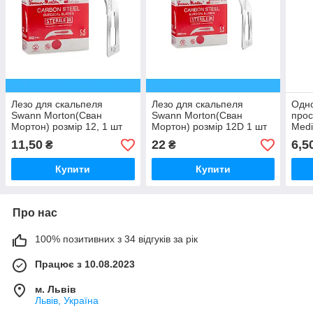
Лезо для скальпеля
Лезо для скальпеля
Одно
Swann Morton(Сван
Swann Morton(Сван
прос
Мортон) розмір 12, 1 шт
Мортон) розмір 12D 1 шт
Medi
11,50
22
6,5
₴
₴
Купити
Купити
Про нас
100% позитивних з 34 відгуків за рік
Працює з 10.08.2023
м. Львів
Львів, Україна