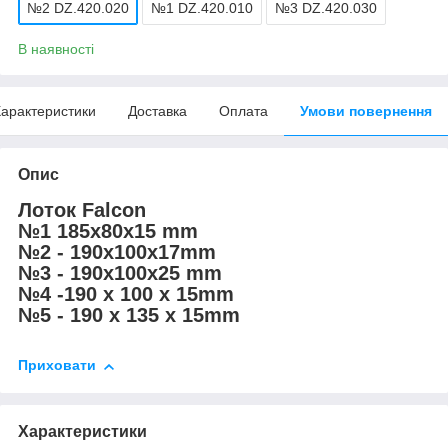
№2 DZ.420.020
№1 DZ.420.010
№3 DZ.420.030
В наявності
арактеристики
Доставка
Оплата
Умови повернення
Опис
Лоток Falcon
№1 185x80x15 mm
№2 - 190x100x17mm
№3 - 190x100x25 mm
№4 -190 x 100 x 15mm
№5 - 190 x 135 x 15mm
Приховати
Характеристики