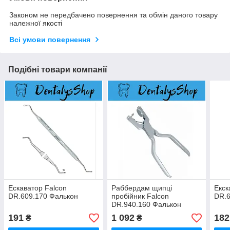
Законом не передбачено повернення та обмін даного товару
належної якості
Всі умови повернення
Подібні товари компанії
Ескаватор Falcon
Раббердам щипці
Екск
DR.609.170 Фалькон
пробійник Falcon
DR.
DR.940.160 Фалькон
пробійник для кофердаму
191
1 092
182
₴
₴