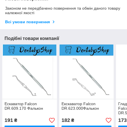
Законом не передбачено повернення та обмін даного товару
належної якості
Всі умови повернення
Подібні товари компанії
Ескаватор Falcon
Екскаватор Falcon
Гла
DR.609.170 Фалькон
DR.623.000Фалькон
Falc
DR.5
191
182
173
₴
₴