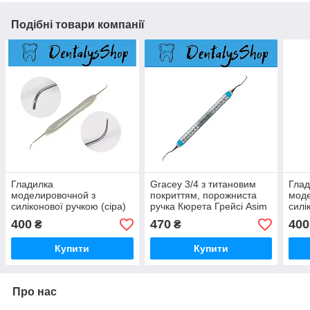
Подібні товари компанії
Гладилка
Gracey 3/4 з титановим
Глад
моделировочной з
покриттям, порожниста
моде
силіконової ручкою (сіра)
ручка Кюрета Грейсі Asim
силі
Instruments
(фіо
400
470
400
₴
₴
Купити
Купити
Про нас