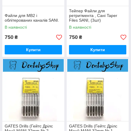
Тейпер Файли для
Файли для MB2 і
ретритмента , Сані Taper
облітерованих каналів SANI.
Files SANI, (3шт)
В наявності
В наявності
750
750
₴
₴
Купити
Купити
GATES Drills (Гейтс Дрілc
GATES Drills (Гейтс Дрілc
Мані) MANI 32mm № 2
Мані) MANI 32mm № 1