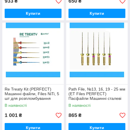
933
650
₴
₴
Купити
Купити
Re Treaty Kit (PERFECT)
Path File, №13, 16, 19 - 25 мм
Машинні файли, Files NiTi, 5
(ET Files PERFECT)
шт для розпломбування
Пасфайли Машинні сталеві
файли, 6 шт
В наявності
В наявності
1 001
865
₴
₴
Купити
Купити