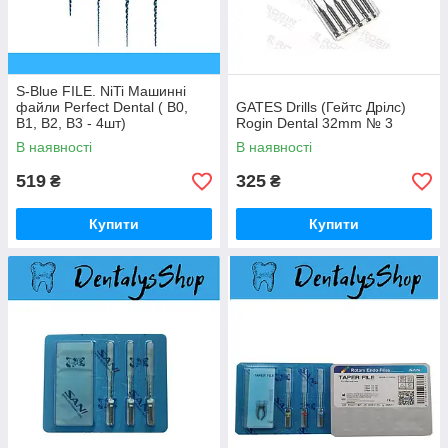
S-Blue FILE. NiTi Машинні
файли Perfect Dental ( B0,
GATES Drills (Гейтс Дрілc)
B1, B2, B3 - 4шт)
Rogin Dental 32mm № 3
В наявності
В наявності
519
325
₴
₴
Купити
Купити