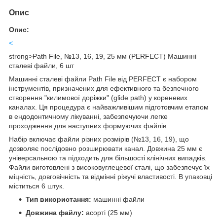
Опис
Опис:
<
strong>Path File, №13, 16, 19, 25 мм (PERFECT) Машинні
сталеві файли, 6 шт
Машинні сталеві файли Path File від PERFECT є набором
інструментів, призначених для ефективного та безпечного
створення "килимової доріжки" (glide path) у кореневих
каналах. Ця процедура є найважливішим підготовчим етапом
в ендодонтичному лікуванні, забезпечуючи легке
проходження для наступних формуючих файлів.
Набір включає файли різних розмірів (№13, 16, 19), що
дозволяє послідовно розширювати канал. Довжина 25 мм є
універсальною та підходить для більшості клінічних випадків.
Файли виготовлені з високовуглецевої сталі, що забезпечує їх
міцність, довговічність та відмінні ріжучі властивості. В упаковці
міститься 6 штук.
Тип використання:
машинні файли
Довжина файлу:
асорті (25 мм)