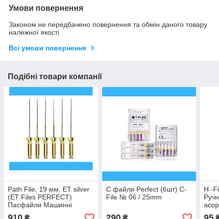
Умови повернення
Законом не передбачено повернення та обмін даного товару
належної якості
Всі умови повернення
Подібні товари компанії
Path File, 19 мм, ET silver
С файли Perfect (6шт) C-
H -F
(ET Files PERFECT)
File № 06 / 25mm
Ручн
Пасфайли Машинні
асор
сталеві файли, 6 шт
910
290
95
₴
₴