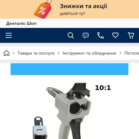
Денталіс Шоп
Товари та послуги
Інструмент та обладнання
Пістол