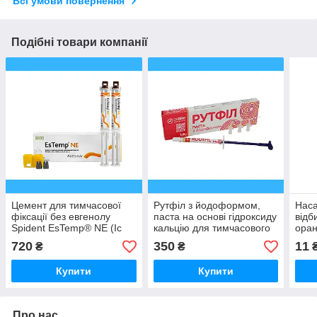
Всі умови повернення
Подібні товари компанії
Цемент для тимчасової
Рутфіл з йодоформом,
Наса
фіксації без евгенолу
паста на основі гідроксиду
відб
Spident EsTemp® NE (Іс
кальцію для тимчасового
оран
Темп НЄ), 1шпр 10г
пломбування кор.каналів,
720
350
11
₴
₴
1,8г Dident
Купити
Купити
Про нас