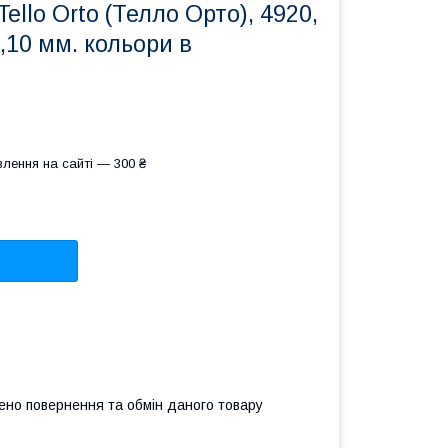
ello Orto (Телло Орто), 4920,
 0,10 мм. кольори в
лення на сайті — 300 ₴
ено повернення та обмін даного товару