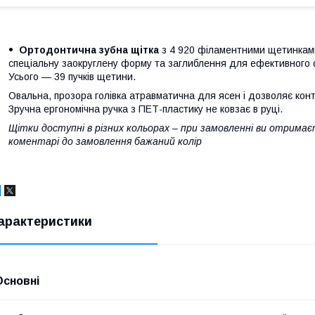
Ортодонтична зубна щітка
з 4 920 філаментними щетинкам
спеціальну заокруглену форму та заглиблення для ефективного оч
Усього — 39 пучків щетини.
Овальна, прозора голівка атравматична для ясен і дозволяє кон
Зручна ергономічна ручка з ПЕТ-пластику не ковзає в руці.
Щітки доступні в різних кольорах – при замовленні ви отримаєт
коментарі до замовлення бажаний колір
арактеристики
Основні