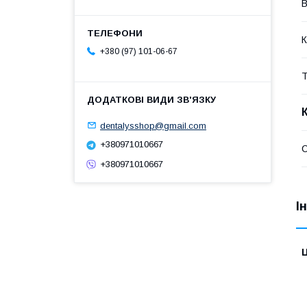
В
К
+380 (97) 101-06-67
Т
dentalysshop@gmail.com
+380971010667
С
+380971010667
І
Ц