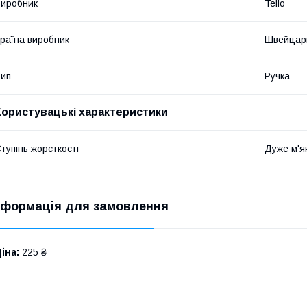
иробник
Tello
раїна виробник
Швейцар
ип
Ручка
Користувацькі характеристики
тупінь жорсткості
Дуже м'як
нформація для замовлення
іна:
225 ₴