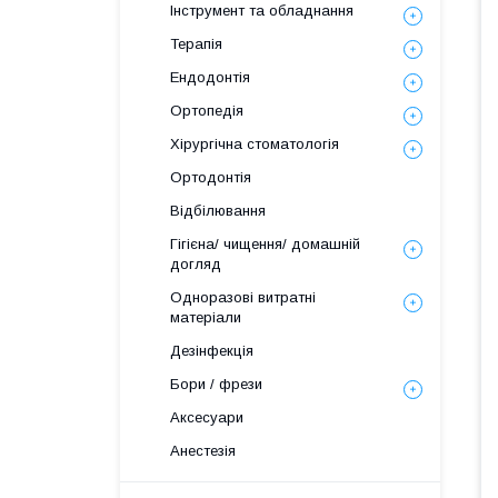
Інструмент та обладнання
Терапія
Ендодонтія
Ортопедія
Хірургічна стоматологія
Ортодонтія
Відбілювання
Гігієна/ чищення/ домашній
догляд
Одноразові витратні
матеріали
Дезінфекція
Бори / фрези
Аксесуари
Анестезія