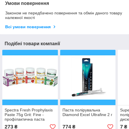
Умови повернення
Законом не передбачено повернення та обмін даного товару
належної якості
Всі умови повернення
Подібні товари компанії
Spectra Fresh Prophylaxis
Паста полірувальна
Supe
Paste 75g Grit: Fine -
Diamond Excel Ultrafine 2 г
полі
профілактична паста
диск
Полуниця
273
774
7
₴
₴
₴