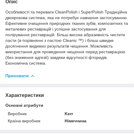
Опис
Особливості та переваги CleanPolish і SuperPolish Традиційна
двокрокова система, яка не потребує навчання застосуванню.
Ефективне очищення природних тканин зубів, композитних та
металевих реставрацій і успішне застосування для
полірування реставрацій. Більш висока абразивність чистити
пасти (в порівнянні з пастою Cleanic ™) і більш швидке
досягнення видимих результатів чищення. Можливість
використання для проведення чищення перед реставрацією
(без зниження адгезії) завдяки відсутності фторидів.
Економічна система.
Приховати
Характеристики
Основні атрибути
Виробник
Kerr
Країна виробник
Німеччина