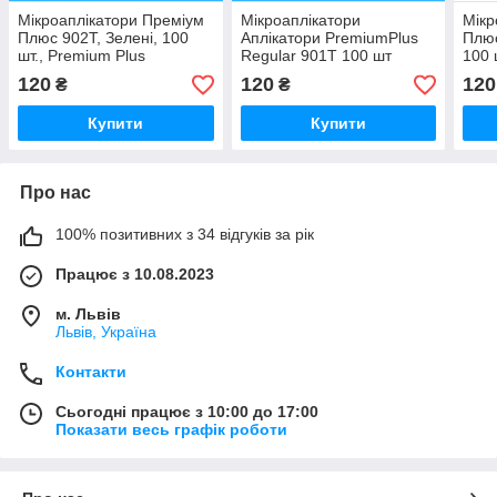
Мікроаплікатори Преміум
Мікроаплікатори
Мікр
Плюс 902Т, Зелені, 100
Аплікатори PremiumPlus
Плюс
шт., Premium Plus
Regular 901Т 100 шт
100 
(Premium Plus Internetional
(Pre
120
120
120
₴
₴
Ltd
Ltd.)
Купити
Купити
Про нас
100% позитивних з 34 відгуків за рік
Працює з 10.08.2023
м. Львів
Львів, Україна
Контакти
Сьогодні працює з 10:00 до 17:00
Показати весь графік роботи