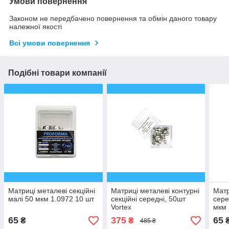
Умови повернення
Законом не передбачено повернення та обмін даного товару
належної якості
Всі умови повернення
Подібні товари компанії
Матриці металеві секційні
Матриці металеві контурні
Матр
малі 50 мкм 1.0972 10 шт
секційні середні, 50шт
сере
Vortex
мкм 
65
375
65
₴
₴
485 ₴