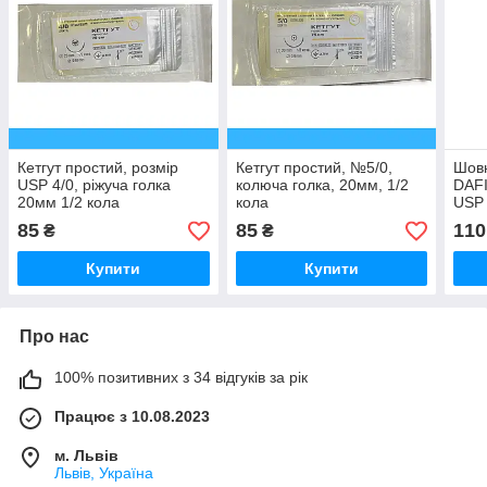
Кетгут простий, розмір
Кетгут простий, №5/0,
Шовн
USP 4/0, ріжуча голка
колюча голка, 20мм, 1/2
DAFI
20мм 1/2 кола
кола
USP 
голк
85
85
110
₴
₴
DDP
Купити
Купити
Про нас
100% позитивних з 34 відгуків за рік
Працює з 10.08.2023
м. Львів
Львів, Україна