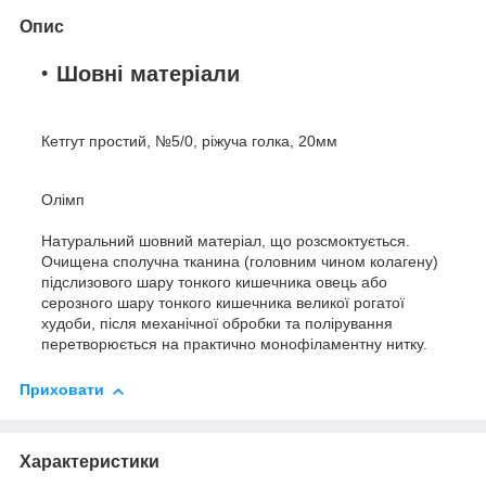
Опис
Шовні матеріали
Кетгут простий, №5/0, ріжуча голка, 20мм
Олімп
Натуральний шовний матеріал, що розсмоктується.
Очищена сполучна тканина (головним чином колагену)
підслизового шару тонкого кишечника овець або
серозного шару тонкого кишечника великої рогатої
худоби, після механічної обробки та полірування
перетворюється на практично монофіламентну нитку.
Приховати
Характеристики