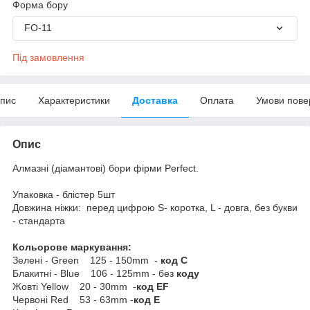
Форма бору
FO-11
Під замовлення
пис
Характеристики
Доставка
Оплата
Умови пове
Опис
Алмазні (діамантові) бори фірми Perfect.
Упаковка - блістер 5шт
Довжина ніжки: перед цифрою S- коротка, L - довга, без букви
- стандарта
Кольорове маркування:
Зелені - Green 125 - 150mm -
код С
Блакитні - Blue 106 - 125mm - без
коду
Жовті Yellow 20 - 30mm -
код EF
Червоні Red 53 - 63mm -
код E