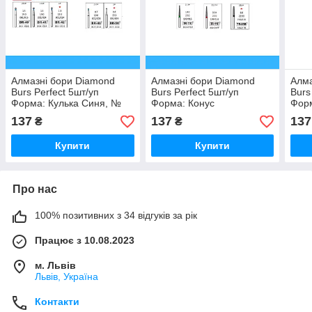
Алмазні бори Diamond
Алмазні бори Diamond
Алма
Burs Perfect 5шт/уп
Burs Perfect 5шт/уп
Burs
Форма: Кулька Синя, №
Форма: Конус
Форм
BR - 30
заокруглений кінець, TR-
кіне
137
137
137
₴
₴
11
Купити
Купити
Про нас
100% позитивних з 34 відгуків за рік
Працює з 10.08.2023
м. Львів
Львів, Україна
Контакти