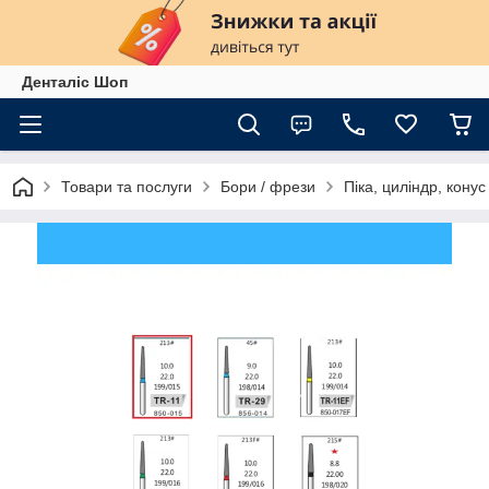
Денталіс Шоп
Товари та послуги
Бори / фрези
Піка, циліндр, конус