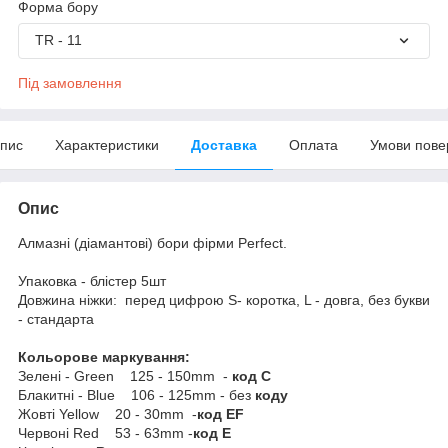
Форма бору
TR - 11
Під замовлення
пис
Характеристики
Доставка
Оплата
Умови пове
Опис
Алмазні (діамантові) бори фірми Perfect.
Упаковка - блістер 5шт
Довжина ніжки: перед цифрою S- коротка, L - довга, без букви
- стандарта
Кольорове маркування:
Зелені - Green 125 - 150mm -
код С
Блакитні - Blue 106 - 125mm - без
коду
Жовті Yellow 20 - 30mm -
код EF
Червоні Red 53 - 63mm -
код E