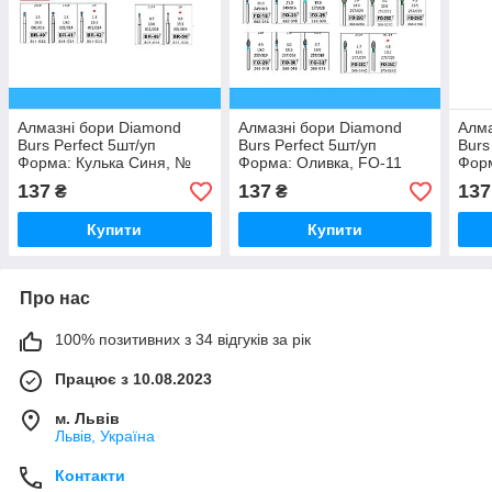
Алмазні бори Diamond
Алмазні бори Diamond
Алма
Burs Perfect 5шт/уп
Burs Perfect 5шт/уп
Burs
Форма: Кулька Синя, №
Форма: Оливка, FO-11
Форм
BR - 30
кіне
137
137
137
₴
₴
Купити
Купити
Про нас
100% позитивних з 34 відгуків за рік
Працює з 10.08.2023
м. Львів
Львів, Україна
Контакти