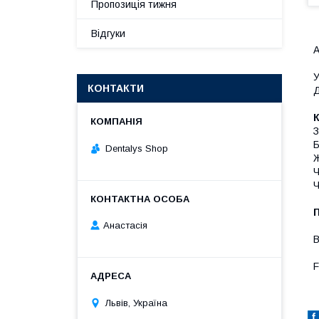
Пропозиція тижня
Відгуки
А
У
КОНТАКТИ
Д
З
Б
Dentalys Shop
Ж
Ч
Ч
Анастасія
B
F
Львів, Україна