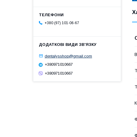
Х
+380 (97) 101-06-67
В
dentalysshop@gmail.com
+380971010667
Т
+380971010667
Т
К
Ф