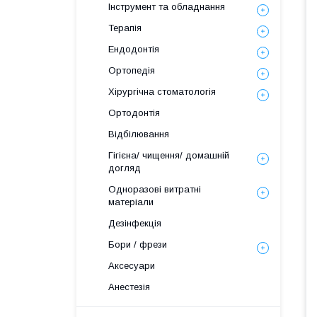
Інструмент та обладнання
Терапія
Ендодонтія
Ортопедія
Хірургічна стоматологія
Ортодонтія
Відбілювання
Гігієна/ чищення/ домашній
догляд
Одноразові витратні
матеріали
Дезінфекція
Бори / фрези
Аксесуари
Анестезія