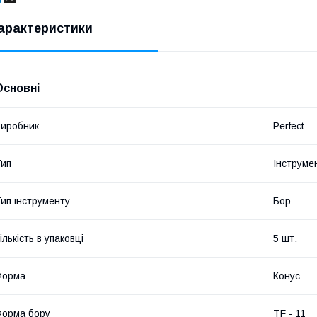
арактеристики
Основні
иробник
Perfect
ип
Інструме
ип інструменту
Бор
ількість в упаковці
5 шт.
Форма
Конус
орма бору
TF - 11