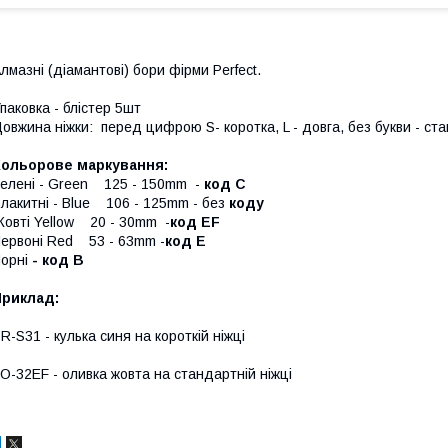
лмазні (діамантові) бори фірми Perfect.
паковка - блістер 5шт
овжина ніжки: перед цифрою S- коротка, L - довга, без букви - ст
Кольорове маркування:
елені - Green 125 - 150mm -
код С
лакитні - Blue 106 - 125mm - без
коду
овті Yellow 20 - 30mm -
код EF
ервоні Red 53 - 63mm -
код E
орні
- код B
Приклад:
R-S31 - кулька синя на короткій ніжці
O-32EF - оливка жовта на стандартній ніжці