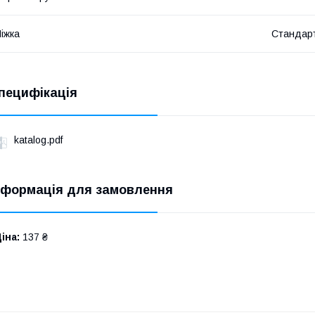
іжка
Стандар
пецифікація
katalog.pdf
нформація для замовлення
іна:
137 ₴