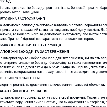
СКЛАД
істить: цитримонію бромід, пропіленгліколь, бензокаїн, розчин бар
роматизатор, загущувач.
МЕТОДИКА ЗАСТОСУВАННЯ
а допомогою слиновідсмоктувача видаліть з ротової порожнини па
прица: зніміть захисний ковпачок і видавіть необхідну кількість Л
аночки, то нанесіть його за допомогою інструменту або чистої ватн
елю. При необхідності препарат можна наносити повторно.
МАКОВІ ДОБАВКИ: Вишня / Полуниця.
ЗАПОБІЖНІ ЗАХОДИ ТА ЗАСТЕРЕЖЕННЯ
е використовуйте Любреліф-Паро для тих пацієнтів, які мають але
етилтриметиламонію броміду, бензокаїну та інших компонентів г
агітних жінок та дітей віком до 6 років. Якщо на шкірі пацієнта з’яв
рипиніть використання мате-ріалу і зверніться за медичною допомо
МОЖЛИВІ УСКЛАДНЕННЯ
лергічні реакції, подразнення та почервоніння слизової оболонки.
ГАРАНТІЙНІ ЗОБОВ’ЯЗАННЯ
ідприємство-виробник гарантує якість своєї продукції. Гарантія н
езультаті порушення вимог інструкції по використанню матеріалів, 
епередбачені функціональним призначенням матеріалу. Споживач н