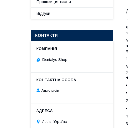
Пропозиція тижня
Відгуки
Г
Л
в
КОНТАКТИ
а
м
1
Dentalys Shop
М
з
н
•
Анастасія
•
2
•
п
Львів, Україна
3