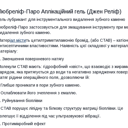
Любреліф-Паро Аплікаційний гель (Джен Реліф)
ель-лубрикант для інструментального видалення зубного каменю
юбреліф-Паро застосовується для змащування інструменту при ме
идалення зубного каменю.
Матер
іал місти
ть цетилтриметиламонію бромід, (або CTAB) – катіон
нтисептичними властивостями. Наявність цієї складової у матеріал
атеріалу:
. Зменшення поверхневого натягу
олекули CTAB мають: гідрофобний «хвіст», що взаємодіє з жирами
арядом, яка притягується до води та негативно заряджених поверх
атяг рідини операційного поля, дозволяючи їй:
 Глибше проникати в пори зубного каменю.
 Ослаблювати його зчеплення з емаллю.
. Руйнування біоплівки
 CTAB порушує ліпідну та білкову структуру матриці біоплівки. Це
олегшує її відділення під час ультразвукової вібрації.
. Протимікробний ефект