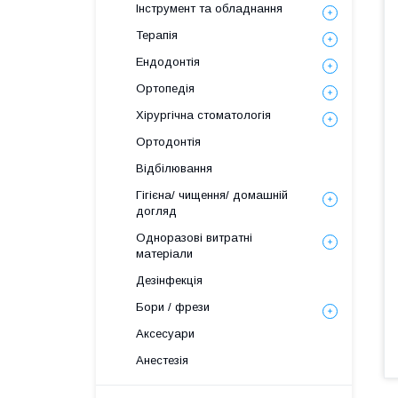
Інструмент та обладнання
Терапія
Ендодонтія
Ортопедія
Хірургічна стоматологія
Ортодонтія
Відбілювання
Гігієна/ чищення/ домашній
догляд
Одноразові витратні
матеріали
Дезінфекція
Бори / фрези
Аксесуари
Анестезія