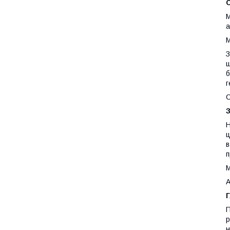
М
а
З
ш
б
г
С
Н
ц
в
п
А
П
р
н