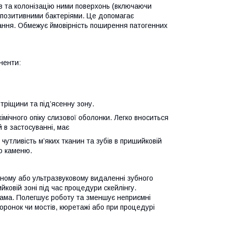
мів та колонізацію ними поверхонь (включаючи
ам-позитивними бактеріями. Це допомагає
гання. Обмежує ймовірність поширення патогенних
ненти:
тріщини та під’ясенну зону.
хімічного опіку слизової оболонки. Легко вноситься
 в застосуванні, має
утливість м’яких тканин та зубів в пришийковій
го каменю.
ному або ультразвуковому видаленні зубного
ковій зоні під час процедури скейлінгу.
ама. Полегшує роботу та зменшує неприємні
оронок чи мостів, кюретажі або при процедурі