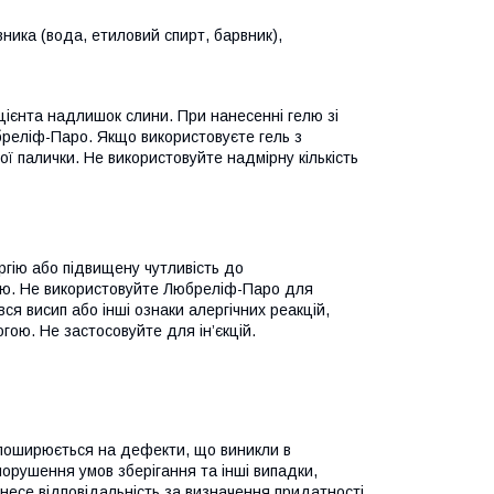
вника (вода, етиловий спирт, барвник),
цієнта надлишок слини. При нанесенні гелю зі
юбреліф-Паро. Якщо використовуєте гель з
ої палички. Не використовуйте надмірну кількість
ргію або підвищену чутливість до
елю. Не використовуйте Любреліф-Паро для
ився висип або інші ознаки алергічних реакцій,
гою. Не застосовуйте для ін’єкцій.
е поширюється на дефекти, що виникли в
порушення умов зберігання та інші випадки,
есе відповідальність за визначення придатності