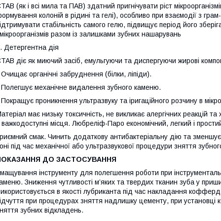
TAB (як і всі мила та ПАВ) здатний пригнічувати ріст мікроорганіз
ормування колоній в рідині та гелі), особливо при взаємодії з гр
ідтримувати стабільність самого гелю, підвищує період його збері
мікроорганізмів разом із залишками зубних нашарувань
. Детергентна дія
TAB діє як миючий засіб, емульгуючи та диспергуючи жирові компо
 Очищає органічні забруднення (білки, ліпіди).
 Полегшує механічне видалення зубного каменю.
 Покращує проникнення ультразвуку та іригаційного розчину в мікро
атеріал має низьку токсичність, не викликає алергічних реакцій та 
 важкодоступні місця. Любреліф-Паро економічний, легкий і простий
риємний смак. Чинить додаткову антибактеріальну дію та зменшує ч
оні під час механічної або ультразвукової процедури зняття зубно
ПОКАЗАННЯ ДО ЗАСТОСУВАННЯ
мащування інструменту для полегшення роботи при інструменталь
аменю. Зниження чутливості м’яких та твердих тканин зуба у приший
икористовується в якості лубриканта під час накладання кофферд
ідчуття при процедурах зняття надлишку цементу, при установці к
няття зубних відкладень.