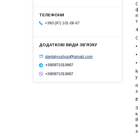
C
ф
п
т
+380 (97) 101-06-67
4
C
•
•
dentalysshop@gmail.com
•
+380971010667
М
+380971010667
у
п
з
З
к
В
в
з