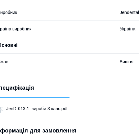
иробник
Jendental
раїна виробник
Україна
Основні
Смак
Вишня
пецифікація
JenD-013.1_вироби 3 клас.pdf
нформація для замовлення