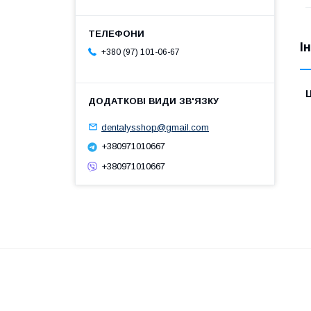
І
+380 (97) 101-06-67
Ц
dentalysshop@gmail.com
+380971010667
+380971010667