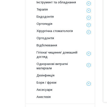
Інструмент та обладнання
Терапія
Ендодонтія
Ортопедія
Хірургічна стоматологія
Ортодонтія
Відбілювання
Гігієна/ чищення/ домашній
догляд
Одноразові витратні
матеріали
Дезінфекція
Бори / фрези
Аксесуари
Анестезія