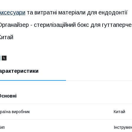
Аксесуари
та витратні матеріали для ендодонтії
Органайзер - стерилізаційний бокс для гуттаперче
Китай
арактеристики
Основні
раїна виробник
Китай
ип
Інструме