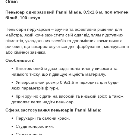
Опис
Пеньюар одноразовий Panni Mlada, 0.9х1.6 м, поліетилен,
білий, 100 шт/уп
Пеньюари перукарські – зручне та ефективне рішення для
майстра, який хоче захистити свій одяг від плям підступних
пігментів, укладальних засобів та допоміжних косметичних
речовин, що використовуються для фарбування, мелірування
або хімічної завивки.
Особливості:
Виготовлений із двох видів поліетилену високого та
низького тиску, що підвищує міцність матеріалу.
Універсальний розмір 0,9х1,6 м підходить для будь-
яких параметрів фігури.
Крій зручно сідати на високий та низький зріст, а також
дозволяє легко надіти пеньюар.
Сфера застосування пеньюарів Panni Mlada:
Перукарні та салони краси.
Студії колористики.
Стоматологія.