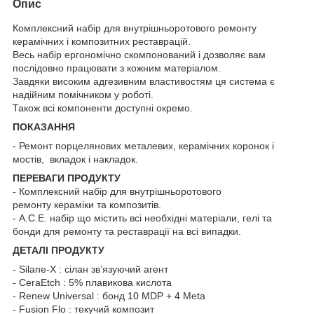
Опис
Комплексний набір для внутрішньоротового ремонту
керамічних і композитних реставрацій.
Весь набір ергономічно скомпонований і дозволяє вам
послідовно працювати з кожним матеріалом.
Завдяки високим адгезивним властивостям ця система є
надійним помічником у роботі.
Також всі компоненти доступні окремо.
ПОКАЗАННЯ
- Ремонт порцелянових металевих, керамічних коронок і
мостів, вкладок і накладок.
ПЕРЕВАГИ ПРОДУКТУ
- Комплексний набір для внутрішньоротового
ремонту кераміки та композитів.
- A.C.E. набір що містить всі необхідні матеріали, гелі та
бонди для ремонту та реставрації на всі випадки.
ДЕТАЛІ ПРОДУКТУ
- Silane-X : сілан зв’язуючий агент
- CeraEtch : 5% плавикова кислота
- Renew Universal : бонд 10 MDP + 4 Meta
- Fusion Flo : текучий композит