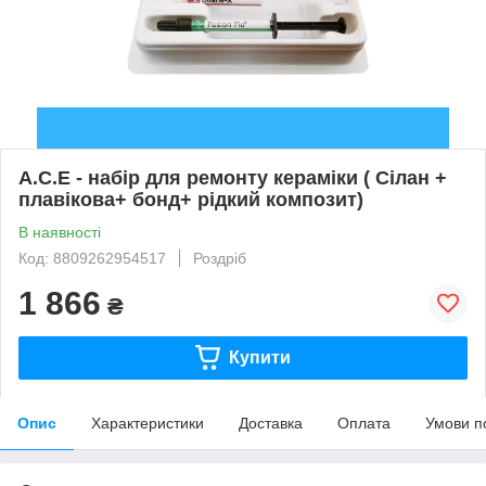
A.C.E - набір для ремонту кераміки ( Сілан +
плавікова+ бонд+ рідкий композит)
В наявності
Код: 8809262954517
Роздріб
1 866
₴
Купити
Опис
Характеристики
Доставка
Оплата
Умови п