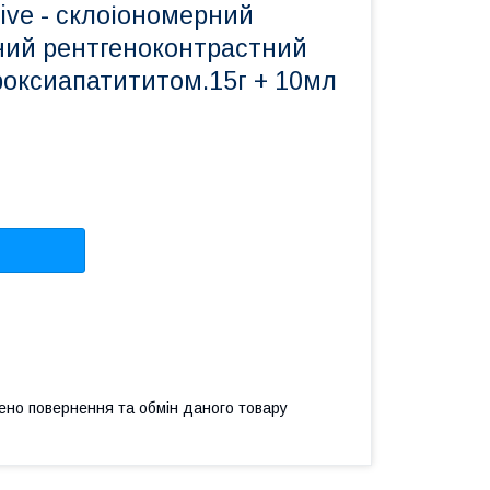
tive - склоіономерний
ний рентгеноконтрастний
роксиапатититом.15г + 10мл
ено повернення та обмін даного товару