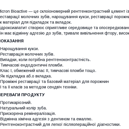
icron Bioactive — це склоіономерний рентгенконтрастний цемент 
еставрації молочних зубів, нарощування кукси, реставрації порожни
к матеріал для підкладок та вкладок.
ідроксиапатит створює сприятливе середовище та опосередковано 
ін має відмінну адгезію до зубів, тривале вивільнення фтору, високу
ПОКАЗАННЯ
 Нарощування кукси.
 Реставрація молочних зубів.
 Випадки, коли потрібна рентгеноконтрастність.
 Тимчасові ендодонтичні пломби.
 Клас I, обмежений клас II, тимчасові пломби тощо.
 Як підкладка аб.о вкладка.
 Проміжні реставрації та базовий матеріал для порожнин
 та ІІ класів за методом сендвіч техніки.
ПЕРЕВАГИ ПРОДУКТУ
 Протикаріозний.
 Натуральний колір зуба.
 Прискорена ремінералізація.
 Відмінна хімічна адгезія з дентином та емаллю.
 Рентгеноконтрастний для легкої післяопераційної діагностики.