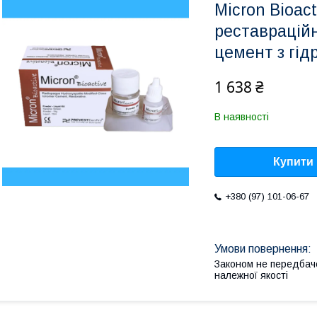
Micron Bioac
реставрацій
цемент з гід
1 638 ₴
В наявності
Купити
+380 (97) 101-06-67
Законом не передбач
належної якості