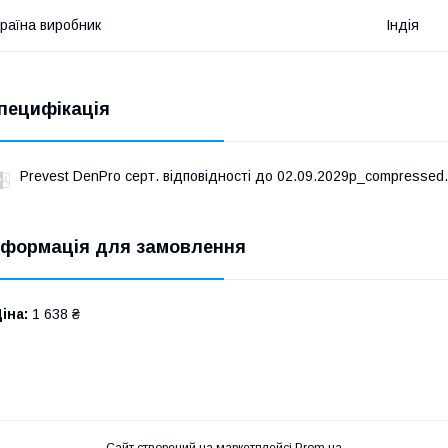
раїна виробник
Індія
пецифікація
Prevest DenPro серт. відповідності до 02.09.2029р_compressed.
нформація для замовлення
іна:
1 638 ₴