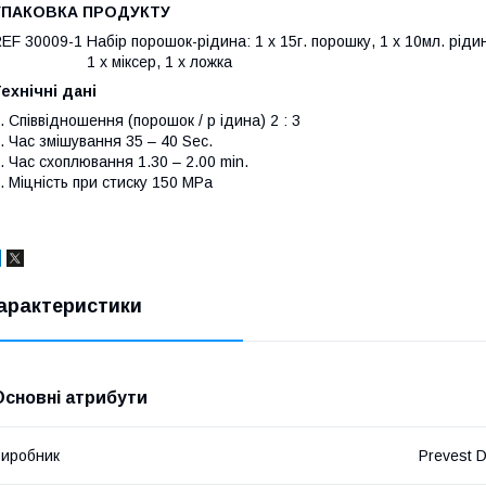
УПАКОВКА ПРОДУКТУ
EF 30009-1 Набір порошок-рідина: 1 х 15г. порошку, 1 х 10мл. ріди
1 х міксер, 1 х ложка
ехнічні дані
. Співвідношення (порошок / р ідина) 2 : 3
. Час змішування 35 – 40 Sec.
. Час схоплювання 1.30 – 2.00 min.
. Міцність при стиску 150 MPa
арактеристики
Основні атрибути
иробник
Prevest 