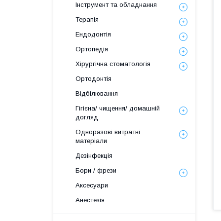
Інструмент та обладнання
Терапія
Ендодонтія
Ортопедія
Хірургічна стоматологія
Ортодонтія
Відбілювання
Гігієна/ чищення/ домашній
догляд
Одноразові витратні
матеріали
Дезінфекція
Бори / фрези
Аксесуари
Анестезія