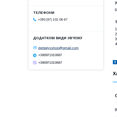
R
+380 (97) 101-06-67
Т
1
2
3
4
dentalysshop@gmail.com
+380971010667
+380971010667
Х
В