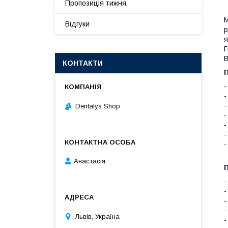
Пропозиція тижня
M
Відгуки
р
я
Г
В
КОНТАКТИ
-
-
-
Dentalys Shop
-
-
-
-
І
Анастасія
-
-
-
-
Львів, Україна
-