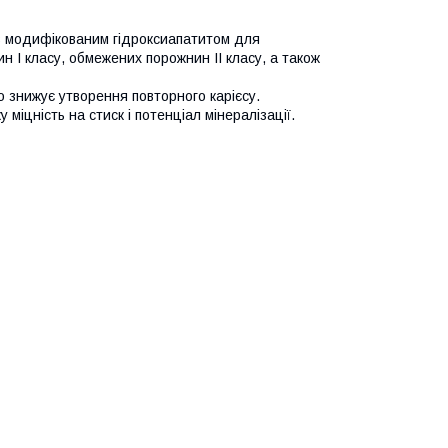
із модифікованим гідроксиапатитом для
н I класу, обмежених порожнин II класу, а також
знижує утворення повторного карієсу.
 міцність на стиск і потенціал мінералізації.