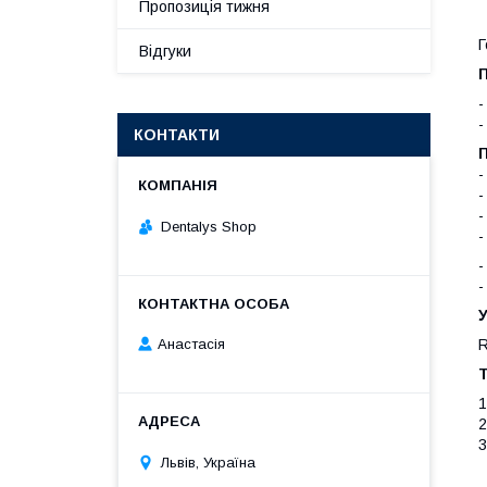
Пропозиція тижня
Г
Відгуки
-
-
КОНТАКТИ
-
-
-
Dentalys Shop
-
-
-
Анастасія
R
Т
1
2
3
Львів, Україна