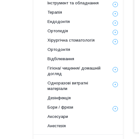
Інструмент та обладнання
Терапія
Ендодонтія
Ортопедія
Хірургічна стоматологія
Ортодонтія
Відбілювання
Гігієна/ чищення/ домашній
догляд
Одноразові витратні
матеріали
Дезінфекція
Бори / фрези
Аксесуари
Анестезія