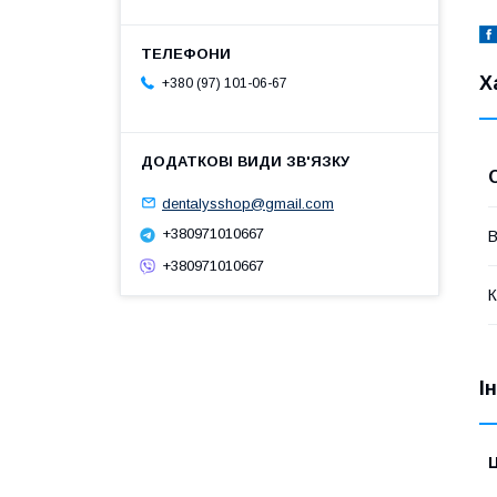
Х
+380 (97) 101-06-67
dentalysshop@gmail.com
+380971010667
В
+380971010667
К
І
Ц