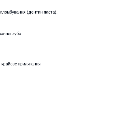
пломбування (дентин паста).
каналі зуба
е крайове прилягання