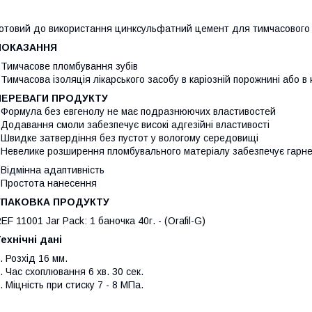
отовий до використання цинксульфатний цемент для тимчасового 
ПОКАЗАННЯ
 Тимчасове пломбування зубів
 Тимчасова ізоляція лікарського засобу в каріозній порожнині або в 
ПЕРЕВАГИ ПРОДУКТУ
 Формула без евгенолу не має подразнюючих властивостей
 Додавання смоли забезпечує високі адгезійні властивості
 Швидке затвердіння без пустот у вологому середовищі
 Невелике розширення пломбувального матеріалу забезпечує гарн
 Відмінна адаптивність
 Простота нанесення
УПАКОВКА ПРОДУКТУ
EF 11001 Jar Pack: 1 баночка 40г. - (Orafil-G)
ехнічні дані
. Розхід 16 мм.
. Час схоплювання 6 хв. 30 сек.
. Міцність при стиску 7 - 8 MПa.