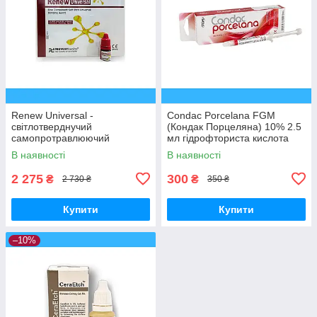
Renew Universal -
Condac Porcelana FGM
світлотверднучий
(Кондак Порцеляна) 10% 2.5
самопротравлюючий
мл гідрофториста кислота
однокомпонентний Бонд 2шт
для протруювання кераміки
В наявності
В наявності
х 5мл
2 275
300
₴
₴
2 730 ₴
350 ₴
Купити
Купити
–10%