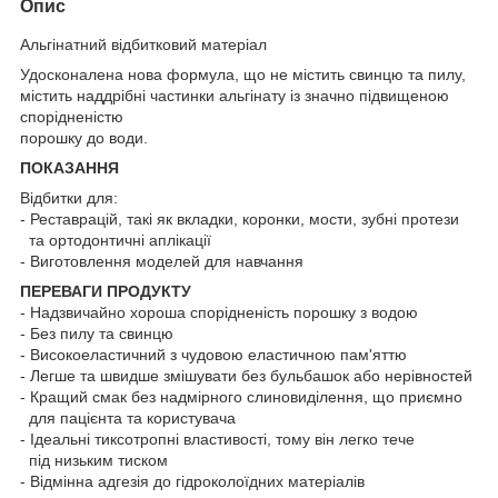
Опис
Альгінатний відбитковий матеріал
Удосконалена нова формула, що не містить свинцю та пилу,
містить наддрібні частинки альгінату із значно підвищеною
спорідненістю
порошку до води.
ПОКАЗАННЯ
Відбитки для:
- Реставрацій, такі як вкладки, коронки, мости, зубні протези
та ортодонтичні аплікації
- Виготовлення моделей для навчання
ПЕРЕВАГИ ПРОДУКТУ
- Надзвичайно хороша спорідненість порошку з водою
- Без пилу та свинцю
- Високоеластичний з чудовою еластичною пам'яттю
- Легше та швидше змішувати без бульбашок або нерівностей
- Кращий смак без надмірного слиновиділення, що приємно
для пацієнта та користувача
- Ідеальні тиксотропні властивості, тому він легко тече
під низьким тиском
- Відмінна адгезія до гідроколоїдних матеріалів