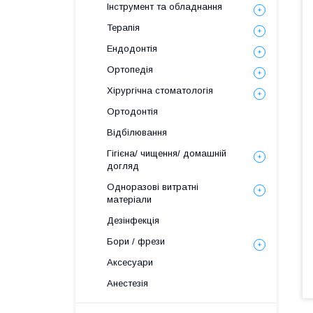
Інструмент та обладнання
Терапія
Ендодонтія
Ортопедія
Хірургічна стоматологія
Ортодонтія
Відбілювання
Гігієна/ чищення/ домашній
догляд
Одноразові витратні
матеріали
Дезінфекція
Бори / фрези
Аксесуари
Анестезія