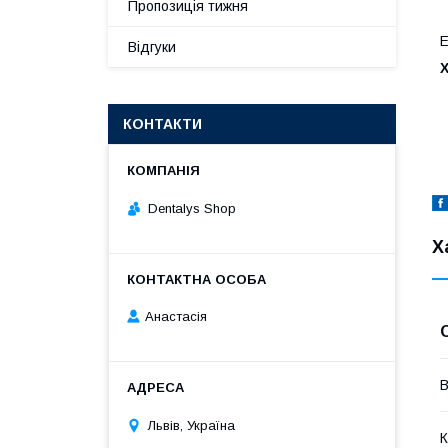
Пропозиція тижня
Е
Відгуки
Х
КОНТАКТИ
Dentalys Shop
Х
Анастасія
В
Львів, Україна
К