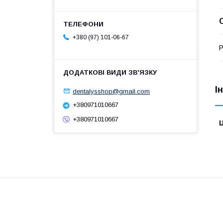
+380 (97) 101-06-67
Р
І
dentalysshop@gmail.com
+380971010667
+380971010667
Ц