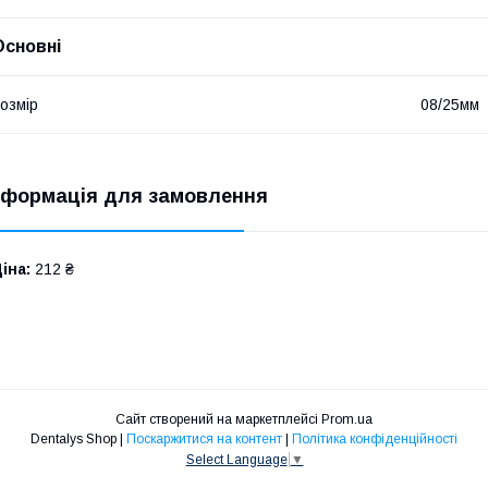
Основні
озмір
08/25мм
нформація для замовлення
іна:
212 ₴
Сайт створений на маркетплейсі
Prom.ua
Dentalys Shop |
Поскаржитися на контент
|
Політика конфіденційності
Select Language
▼