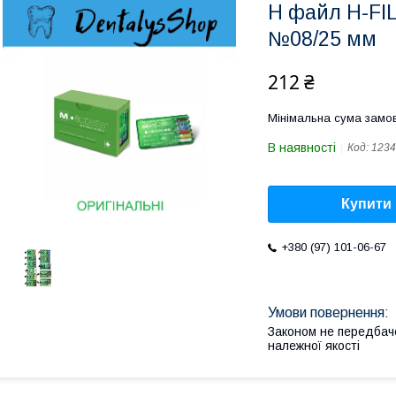
H файл H-FI
№08/25 мм
212 ₴
Мінімальна сума замов
В наявності
Код:
1234
Купити
+380 (97) 101-06-67
Законом не передбач
належної якості