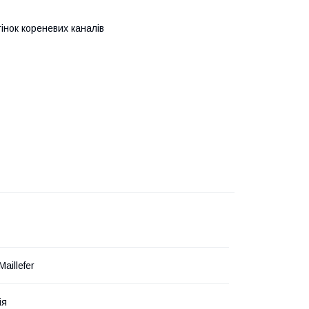
нок кореневих каналів
Maillefer
ія